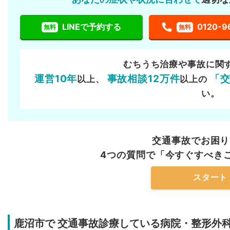
LINEで予約する
0120-9
無料
無料
むちうち治療や事故に関
運営10年
事故相談12万件
「
以上、
以上の
い。
交通事故でお困り
4つの質問で「今すぐすべき
スタート
鹿沼市で
交通事故診療している病院・整形外