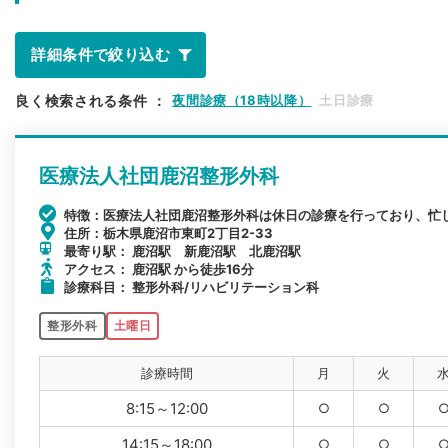
詳細条件で絞り込む
良く検索される条件
：
夜間診療（18時以降）
土日診療
医療法人社団鹿沼整形外科
特徴：医療法人社団鹿沼整形外科は休日の診療を行っており、忙
住所：栃木県鹿沼市東町2丁目2-33
最寄り駅： 鹿沼駅 新鹿沼駅 北鹿沼駅
アクセス： 鹿沼駅 から徒歩16分
診療科目： 整形外科/リハビリテーション科
整形外科
土曜日
診療時間
月
火
8:15～12:00
○
○
14:15～18:00
○
○