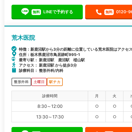
LINEで予約する
0120-9
無料
無料
荒木医院
特徴：新鹿沼駅から3分の距離に位置している荒木医院はアクセ
住所：栃木県鹿沼市鳥居跡町995-1
最寄り駅： 新鹿沼駅 鹿沼駅 樅山駅
アクセス： 新鹿沼駅 から徒歩3分
診療科目： 整形外科/内科
整形外科
土曜日
駅チカ
診療時間
月
火
8:30～12:00
○
○
13:30～17:30
○
○