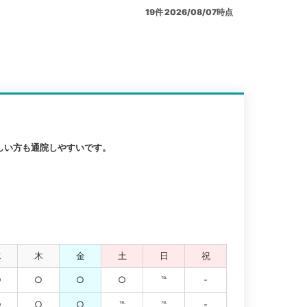
19
件
2026/08/07時点
しい方も通院しやすいです。
水
木
金
土
日
祝
○
○
○
○
℡
-
○
○
○
℡
℡
-