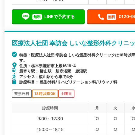
LINEで予約する
0120-9
無料
無料
医療法人社団 幸訪会 しいな整形外科クリニ
特徴：医療法人社団 幸訪会 しいな整形外科クリニックは18時
す。
住所：栃木県鹿沼市上殿1619-4
最寄り駅： 樅山駅 新鹿沼駅 鹿沼駅
アクセス：樅山駅から車で4分
診療科目： 整形外科/リハビリテーション科/リウマチ科
整形外科
18時以降OK
土曜日
診療時間
月
火
9:00～12:30
○
○
15:00～18:15
○
○