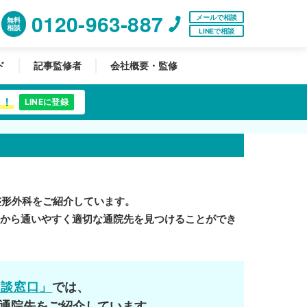
0120-963-887
メールで相談
無料
相談
LINEで相談
ド
記事監修者
会社概要・監修
中！
LINEに登録
整形外科をご紹介しています。
中から通いやすく適切な通院先を見つけることができ
相談窓口」
では、
通院先をご紹介しています。