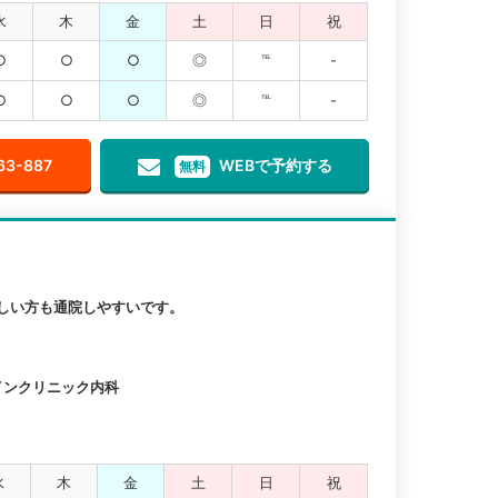
水
木
金
土
日
祝
○
○
○
◎
℡
-
○
○
○
◎
℡
-
63-887
WEBで予約する
無料
しい方も通院しやすいです。
インクリニック内科
水
木
金
土
日
祝