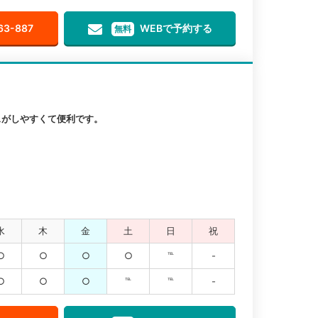
63-887
WEBで予約する
無料
スがしやすくて便利です。
水
木
金
土
日
祝
○
○
○
○
℡
-
○
○
○
℡
℡
-