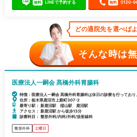
LINEで予約する
0120-9
無料
無料
どの通院先を選べばよ
そんな時は無
医療法人一嗣会 髙橋外科胃腸科
特徴：医療法人一嗣会 髙橋外科胃腸科は休日の診療を行っており
住所：栃木県鹿沼市上殿町307-2
最寄り駅： 新鹿沼駅 樅山駅 鹿沼駅
アクセス： 新鹿沼駅 から徒歩13分
診療科目： 整形外科/内科/外科/放射線科
整形外科
土曜日