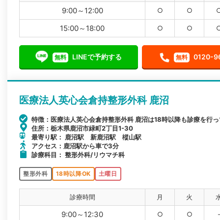
9:00～12:00
○
○
15:00～18:00
○
○
LINEで予約する
0120-9
無料
無料
医療法人英心会倉持整形外科 鹿沼
特徴：医療法人英心会倉持整形外科 鹿沼は18時以降も診療を行
住所：栃木県鹿沼市緑町2丁目1-30
最寄り駅： 鹿沼駅 新鹿沼駅 樅山駅
アクセス：鹿沼駅から車で3分
診療科目： 整形外科/リウマチ科
整形外科
18時以降OK
土曜日
診療時間
月
火
9:00～12:30
○
○