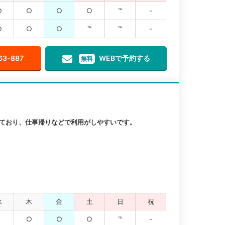
○
○
○
○
℡
-
○
○
○
℡
℡
-
63-887
WEBで予約する
無料
っており、仕事帰りなどで利用がしやすいです。
水
木
金
土
日
祝
-
○
○
○
℡
-