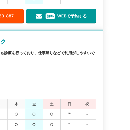
63-887
WEBで予約する
無料
ック
以降も診療を行っており、仕事帰りなどで利用がしやすいで
水
木
金
土
日
祝
○
○
○
○
℡
-
○
○
○
○
℡
-