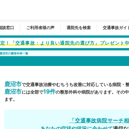
相談窓口
ご利用者様の声
通院先を検索
交通事故ガイ
者限定！「交通事故：より良い通院先の選び方」プレゼント
鹿沼市の整形外科一覧
鹿沼市
で交通事故治療やむちうち改善に対応している病院・
鹿沼市
19件
には全部で
の整形外科や病院があります。その
ます。
「交通事故病院サーチ
あなたの症状や状況に合わせて
適切な