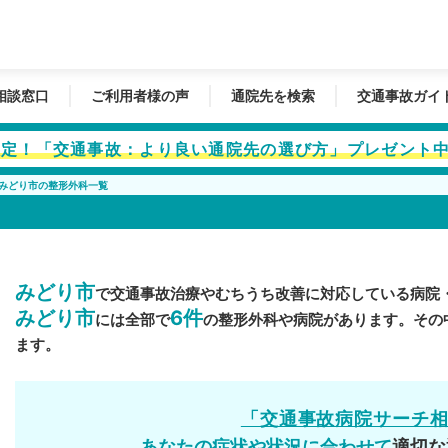
相談窓口
ご利用者様の声
通院先を検索
交通事故ガイ
者限定！「交通事故：より良い通院先の選び方」プレゼント
みどり市の整形外科一覧
みどり市
で交通事故治療やむちうち改善に対応している病院
みどり市
6件
には全部で
の整形外科や病院があります。その
ます。
「交通事故病院サーチ
あなたの症状や状況に合わせて
適切な