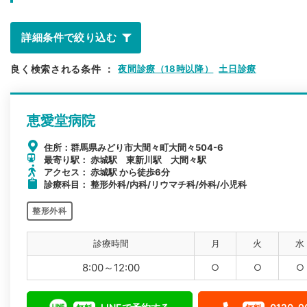
詳細条件で絞り込む
良く検索される条件
：
夜間診療（18時以降）
土日診療
恵愛堂病院
住所：群馬県みどり市大間々町大間々504-6
最寄り駅： 赤城駅 東新川駅 大間々駅
アクセス： 赤城駅 から徒歩6分
診療科目： 整形外科/内科/リウマチ科/外科/小児科
整形外科
診療時間
月
火
水
8:00～12:00
○
○
○