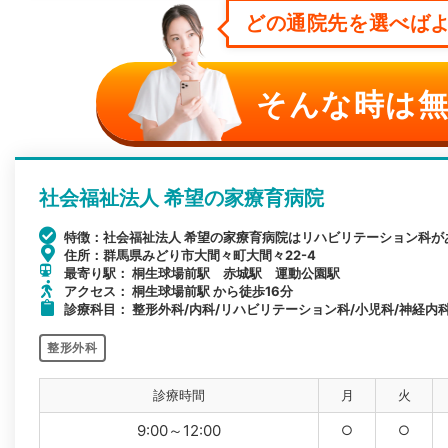
どの通院先を選べばよ
そんな時は無
社会福祉法人 希望の家療育病院
特徴：社会福祉法人 希望の家療育病院はリハビリテーション科が
住所：群馬県みどり市大間々町大間々22-4
最寄り駅： 桐生球場前駅 赤城駅 運動公園駅
アクセス： 桐生球場前駅 から徒歩16分
診療科目： 整形外科/内科/リハビリテーション科/小児科/神経内
整形外科
診療時間
月
火
9:00～12:00
○
○