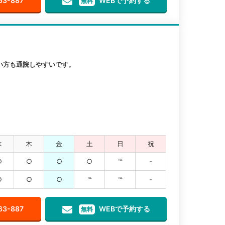
63-887
WEBで予約する
無料
い方も通院しやすいです。
水
木
金
土
日
祝
○
○
○
○
℡
-
○
○
○
℡
℡
-
63-887
WEBで予約する
無料