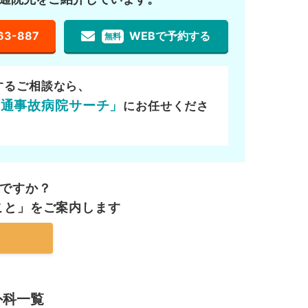
63-887
WEBで予約する
無料
するご相談なら、
交通事故病院サーチ」
にお任せくださ
ですか？
こと」を
ご案内します
外科一覧