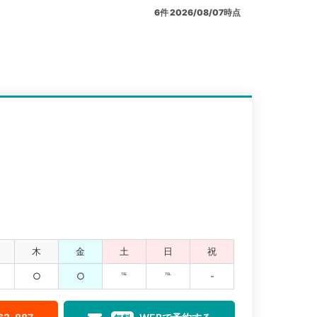
6
件
2026/08/07時点
木
金
土
日
祝
○
○
℡
℡
-