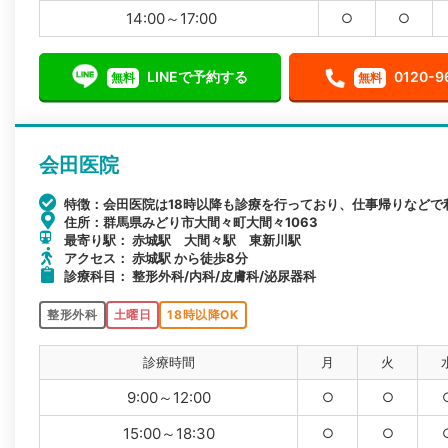
14:00～17:00
○
○
LINEで予約する
0120-9
無料
無料
会田医院
特徴：会田医院は18時以降も診療を行っており、仕事帰りなどで
住所：群馬県みどり市大間々町大間々1063
最寄り駅： 赤城駅 大間々駅 東新川駅
アクセス： 赤城駅 から徒歩8分
診療科目： 整形外科/内科/皮膚科/泌尿器科
整形外科
土曜日
18時以降OK
診療時間
月
火
9:00～12:00
○
○
15:00～18:30
○
○