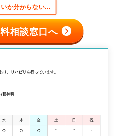
いか分からない...
料相談窓口へ
あり、リハビリを行っています。
科/精神科
水
木
金
土
日
祝
○
○
○
℡
℡
-