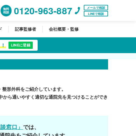
0120-963-887
メールで相談
無料
相談
LINEで相談
ド
記事監修者
会社概要・監修
中！
LINEに登録
・整形外科をご紹介しています。
中から通いやすく適切な通院先を見つけることができ
相談窓口」
では、
通院先をご紹介しています。