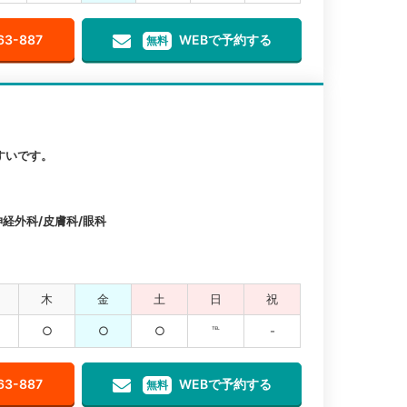
63-887
WEBで予約する
無料
すいです。
神経外科/皮膚科/眼科
木
金
土
日
祝
○
○
○
℡
-
63-887
WEBで予約する
無料