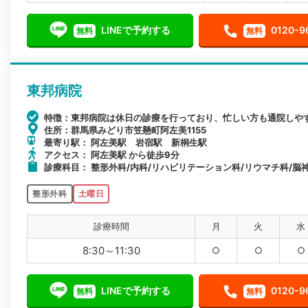
LINEで予約する
0120-9
無料
無料
東邦病院
特徴：東邦病院は休日の診療を行っており、忙しい方も通院しや
住所：群馬県みどり市笠懸町阿左美1155
最寄り駅： 阿左美駅 岩宿駅 新桐生駅
アクセス： 阿左美駅 から徒歩9分
診療科目： 整形外科/内科/リハビリテーション科/リウマチ科/脳
整形外科
土曜日
診療時間
月
火
水
8:30～11:30
○
○
○
LINEで予約する
0120-9
無料
無料