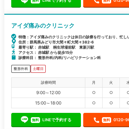
LINEで予約する
0120-9
無料
無料
アイダ痛みのクリニック
特徴：アイダ痛みのクリニックは休日の診療を行っており、忙し
住所：群馬県みどり市大間々町大間々382-6
最寄り駅： 赤城駅 桐生球場前駅 東新川駅
アクセス： 赤城駅 から徒歩15分
診療科目： 整形外科/内科/リハビリテーション科
整形外科
土曜日
診療時間
月
火
9:00～12:00
○
○
15:00～18:00
○
○
LINEで予約する
0120-9
無料
無料