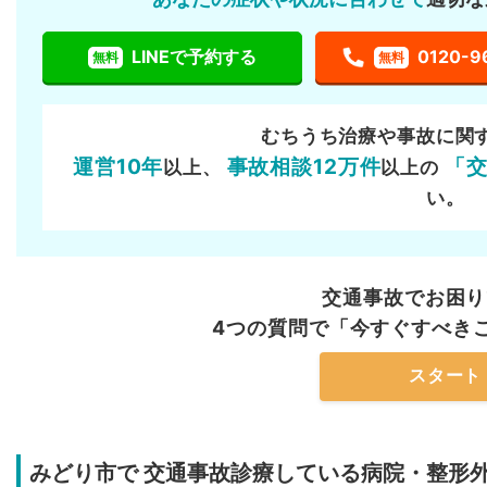
LINEで予約する
0120-9
無料
無料
むちうち治療や事故に関
運営10年
事故相談12万件
「
以上、
以上の
い。
交通事故でお困り
4つの質問で「今すぐすべき
スタート
みどり市で
交通事故診療している病院・整形