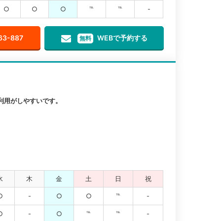
○
○
○
℡
℡
-
63-887
WEBで予約する
無料
利用がしやすいです。
水
木
金
土
日
祝
○
-
○
○
℡
-
○
-
○
℡
℡
-