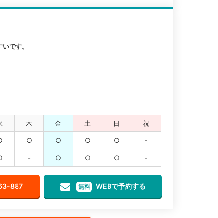
すいです。
水
木
金
土
日
祝
○
○
○
○
○
-
○
-
○
○
○
-
63-887
WEBで予約する
無料