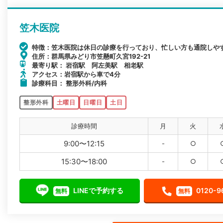
笠木医院
特徴：笠木医院は休日の診療を行っており、忙しい方も通院しや
住所：群馬県みどり市笠懸町久宮192-21
最寄り駅： 岩宿駅 阿左美駅 相老駅
アクセス：岩宿駅から車で4分
診療科目： 整形外科/内科
整形外科
土曜日
日曜日
土日
診療時間
月
火
9:00〜12:15
-
○
15:30〜18:00
-
○
LINEで予約する
0120-9
無料
無料