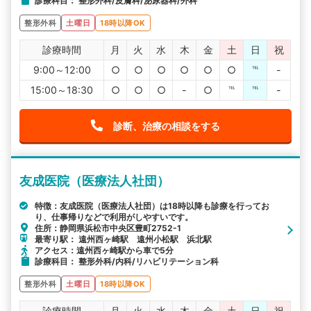
診療科目： 整形外科/皮膚科/泌尿器科/外科
整形外科
土曜日
18時以降OK
診療時間
月
火
水
木
金
土
日
祝
9:00～12:00
○
○
○
○
○
○
℡
-
15:00～18:30
○
○
○
-
○
℡
℡
-
診断、治療の相談をする
友成医院（医療法人社団）
特徴：友成医院（医療法人社団）は18時以降も診療を行ってお
り、仕事帰りなどで利用がしやすいです。
住所：静岡県浜松市中央区豊町2752-1
最寄り駅： 遠州西ヶ崎駅 遠州小松駅 浜北駅
アクセス：遠州西ヶ崎駅から車で5分
診療科目： 整形外科/内科/リハビリテーション科
整形外科
土曜日
18時以降OK
診療時間
月
火
水
木
金
土
日
祝