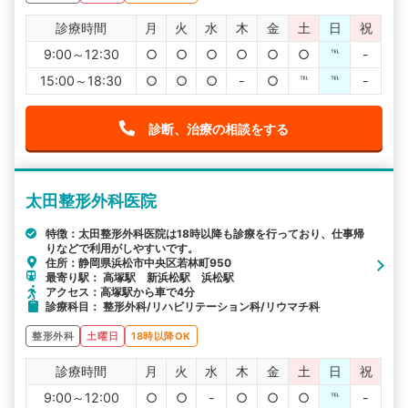
診療時間
月
火
水
木
金
土
日
祝
9:00～12:30
○
○
○
○
○
○
℡
-
15:00～18:30
○
○
○
-
○
℡
℡
-
診断、治療の相談をする
太田整形外科医院
特徴：太田整形外科医院は18時以降も診療を行っており、仕事帰
りなどで利用がしやすいです。
住所：静岡県浜松市中央区若林町950
最寄り駅： 高塚駅 新浜松駅 浜松駅
アクセス：高塚駅から車で4分
診療科目： 整形外科/リハビリテーション科/リウマチ科
整形外科
土曜日
18時以降OK
診療時間
月
火
水
木
金
土
日
祝
9:00～12:00
○
○
-
○
○
○
℡
-