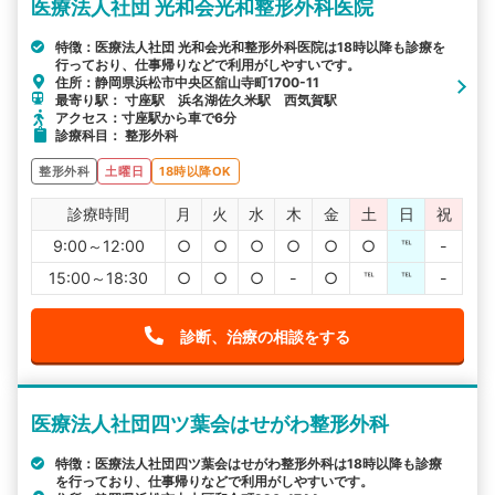
医療法人社団 光和会光和整形外科医院
特徴：医療法人社団 光和会光和整形外科医院は18時以降も診療を
行っており、仕事帰りなどで利用がしやすいです。
住所：静岡県浜松市中央区舘山寺町1700-11
最寄り駅： 寸座駅 浜名湖佐久米駅 西気賀駅
アクセス：寸座駅から車で6分
診療科目： 整形外科
整形外科
土曜日
18時以降OK
診療時間
月
火
水
木
金
土
日
祝
9:00～12:00
○
○
○
○
○
○
℡
-
15:00～18:30
○
○
○
-
○
℡
℡
-
診断、治療の相談をする
医療法人社団四ツ葉会はせがわ整形外科
特徴：医療法人社団四ツ葉会はせがわ整形外科は18時以降も診療
を行っており、仕事帰りなどで利用がしやすいです。