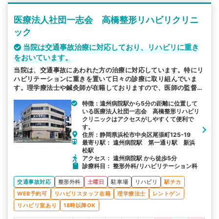
医療法人社団一志会 高橋整形リハビリクリニ
検索する
ック
詳細条件で絞り込む
当院は交通事故治療に対応しており、リハビリに重き
をおいています。
その他の検索方法
当院は、交通事故にあわれた方の治療に対応しています。特にリ
ハビリテーションに重きを置いて日々の診療に取り組んでいま
駅から探す
院名から探す
す。理学療法士や鍼灸師が在籍しておりますので、医師の監督の
もと患者様の症状や必要に応じてリハビリをおこなっておりま
特徴：遠州病院駅から5分の距離に位置して
す。リハビリは予約制で、20分または40分の枠でマンツーマン
いる医療法人社団一志会 高橋整形リハビリ
で対応します。
クリニックはアクセスがしやすくて便利で
す。
住所：静岡県浜松市中央区尾張町125-19
最寄り駅： 遠州病院駅 第一通り駅 新浜
松駅
アクセス： 遠州病院駅 から徒歩5分
診療科目： 整形外科/リハビリテーション科
交通事故対応
整形外科
土曜日
駐車場
リハビリ
駅チカ
WEB予約可
リハビリスタッフ在籍
理学療法士
レントゲン
リハビリ室あり
18時以降OK