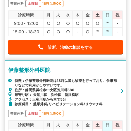
整形外科
土曜日
18時以降OK
診療時間
月
火
水
木
金
土
日
祝
9:00～12:00
○
○
○
○
○
○
℡
-
15:00～18:30
○
○
○
-
○
℡
℡
-
診断、治療の相談をする
伊藤整形外科医院
特徴：伊藤整形外科医院は18時以降も診療を行っており、仕事帰
りなどで利用がしやすいです。
住所：静岡県浜松市中央区芳川町380
最寄り駅： 天竜川駅 浜松駅 新浜松駅
アクセス：天竜川駅から車で5分
診療科目： 整形外科/リハビリテーション科/リウマチ科
整形外科
土曜日
18時以降OK
診療時間
月
火
水
木
金
土
日
祝