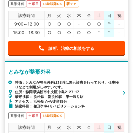
整形外科
土曜日
18時以降OK
駅チカ
診療時間
月
火
水
木
金
土
日
祝
9:00～12:00
○
○
○
-
○
○
℡
-
15:00～18:30
○
○
○
○
○
℡
℡
-
診断、治療の相談をする
とみなが整形外科
特徴：とみなが整形外科は18時以降も診療を行っており、仕事帰
りなどで利用がしやすいです。
住所：静岡県浜松市中央区中島2-27-17
最寄り駅： 浜松駅 新浜松駅 第一通り駅
アクセス： 浜松駅 から徒歩18分
診療科目： 整形外科/リハビリテーション科
整形外科
土曜日
18時以降OK
診療時間
月
火
水
木
金
土
日
祝