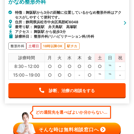
かなめ整形外科
特徴：舞阪駅から3分の距離に位置しているかなめ整形外科はアク
セスがしやすくて便利です。
住所：静岡県浜松市中央区馬郡町6048
最寄り駅： 舞阪駅 弁天島駅 高塚駅
アクセス： 舞阪駅 から徒歩3分
診療科目： 整形外科/リハビリテーション科/外科
整形外科
土曜日
18時以降OK
駅チカ
診療時間
月
火
水
木
金
土
日
祝
8:30～12:00
○
○
○
○
○
○
℡
-
15:00～19:00
○
○
○
-
○
℡
℡
-
診断、治療の相談をする
どの通院先を選べばよいか分からない...
そんな時は無料相談窓口へ