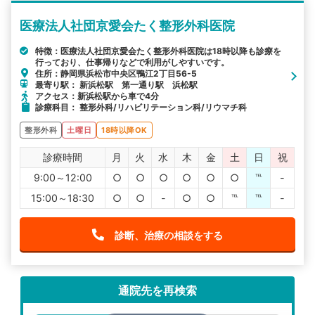
医療法人社団京愛会たく整形外科医院
特徴：医療法人社団京愛会たく整形外科医院は18時以降も診療を
行っており、仕事帰りなどで利用がしやすいです。
住所：静岡県浜松市中央区鴨江2丁目56-5
最寄り駅： 新浜松駅 第一通り駅 浜松駅
アクセス：新浜松駅から車で4分
診療科目： 整形外科/リハビリテーション科/リウマチ科
整形外科
土曜日
18時以降OK
診療時間
月
火
水
木
金
土
日
祝
9:00～12:00
○
○
○
○
○
○
℡
-
15:00～18:30
○
○
-
○
○
℡
℡
-
診断、治療の相談をする
通院先を再検索