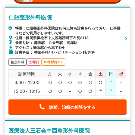
仁瓶整形外科医院
特徴：仁瓶整形外科医院は18時以降も診療を行っており、仕事帰
りなどで利用がしやすいです。
住所：静岡県浜松市中央区雄踏町宇布見8113
最寄り駅： 舞阪駅 弁天島駅 高塚駅
アクセス：舞阪駅から車で3分
診療科目： 整形外科/リハビリテーション科/外科
整形外科
土曜日
18時以降OK
診療時間
月
火
水
木
金
土
日
祝
9:00～12:00
○
○
○
○
○
○
℡
-
15:00～18:15
○
○
-
○
○
℡
℡
-
診断、治療の相談をする
医療法人三石会中西整形外科医院