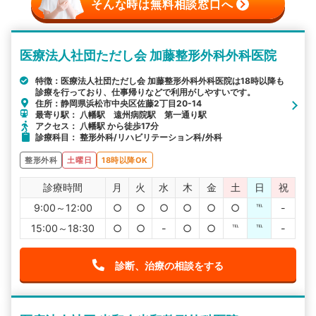
そんな時は無料相談窓口へ
医療法人社団ただし会 加藤整形外科外科医院
特徴：医療法人社団ただし会 加藤整形外科外科医院は18時以降も
診療を行っており、仕事帰りなどで利用がしやすいです。
住所：静岡県浜松市中央区佐藤2丁目20-14
最寄り駅： 八幡駅 遠州病院駅 第一通り駅
アクセス： 八幡駅 から徒歩17分
診療科目： 整形外科/リハビリテーション科/外科
整形外科
土曜日
18時以降OK
診療時間
月
火
水
木
金
土
日
祝
9:00～12:00
○
○
○
○
○
○
℡
-
15:00～18:30
○
○
-
○
○
℡
℡
-
診断、治療の相談をする