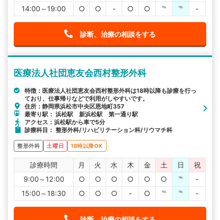
14:00～19:00
○
○
-
○
○
℡
℡
-
診断、治療の相談をする
医療法人社団恵友会西村整形外科
特徴：医療法人社団恵友会西村整形外科は18時以降も診療を行っ
ており、仕事帰りなどで利用がしやすいです。
住所：静岡県浜松市中央区恩地町357
最寄り駅： 浜松駅 新浜松駅 第一通り駅
アクセス：浜松駅から車で5分
診療科目： 整形外科/リハビリテーション科/リウマチ科
整形外科
土曜日
18時以降OK
診療時間
月
火
水
木
金
土
日
祝
9:00～12:00
○
○
○
○
○
○
℡
-
15:00～18:30
○
○
○
-
○
℡
℡
-
診断、治療の相談をする