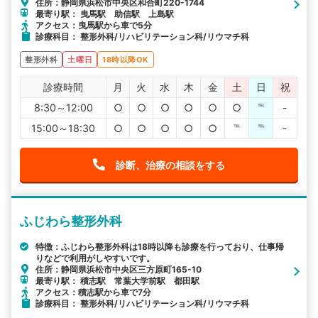
住所：静岡県浜松市中央区和合町220-1744
最寄り駅： 曳馬駅 助信駅 上島駅
アクセス：曳馬駅から車で5分
診療科目： 整形外科/リハビリテーション科/リウマチ科
整形外科
土曜日
18時以降OK
診療時間
月
火
水
木
金
土
日
祝
8:30～12:00
○
○
○
○
○
○
℡
-
15:00～18:30
○
○
○
○
○
℡
℡
-
診断、治療の相談をする
ふじわら整形外科
特徴：ふじわら整形外科は18時以降も診療を行っており、仕事帰
りなどで利用がしやすいです。
住所：静岡県浜松市中央区三方原町165-10
最寄り駅： 積志駅 常葉大学前駅 都田駅
アクセス：積志駅から車で7分
診療科目： 整形外科/リハビリテーション科/リウマチ科