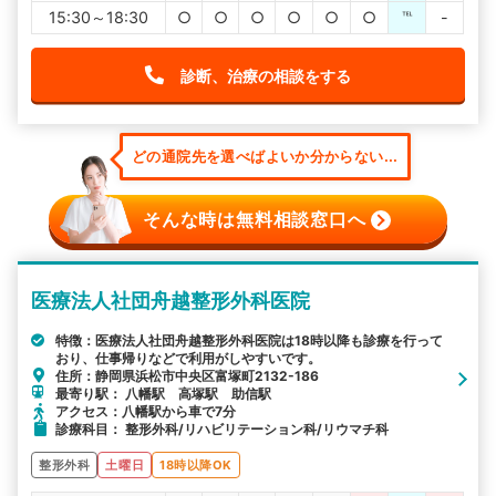
15:30～18:30
○
○
○
○
○
○
℡
-
診断、治療の相談をする
どの通院先を選べばよいか分からない...
そんな時は無料相談窓口へ
医療法人社団舟越整形外科医院
特徴：医療法人社団舟越整形外科医院は18時以降も診療を行って
おり、仕事帰りなどで利用がしやすいです。
住所：静岡県浜松市中央区富塚町2132-186
最寄り駅： 八幡駅 高塚駅 助信駅
アクセス：八幡駅から車で7分
診療科目： 整形外科/リハビリテーション科/リウマチ科
整形外科
土曜日
18時以降OK