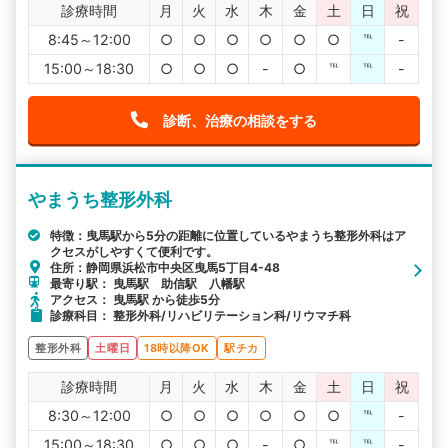
診療時間
月
火
水
木
金
土
日
祝
8:45～12:00
○
○
○
○
○
○
℡
-
15:00～18:30
○
○
○
-
○
℡
℡
-
診断、治療の相談をする
やまうち整形外科
特徴：曳馬駅から5分の距離に位置しているやまうち整形外科はア
クセスがしやすくて便利です。
住所：静岡県浜松市中央区曳馬5丁目4-48
最寄り駅： 曳馬駅 助信駅 八幡駅
アクセス： 曳馬駅 から徒歩5分
診療科目： 整形外科/リハビリテーション科/リウマチ科
整形外科
土曜日
18時以降OK
駅チカ
診療時間
月
火
水
木
金
土
日
祝
8:30～12:00
○
○
○
○
○
○
℡
-
15:00～18:30
○
○
○
-
○
℡
℡
-