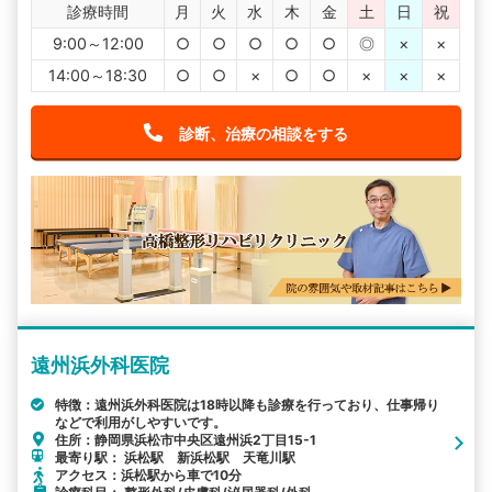
診療時間
月
火
水
木
金
土
日
祝
9:00～12:00
○
○
○
○
○
◎
×
×
14:00～18:30
○
○
×
○
○
×
×
×
診断、治療の相談をする
遠州浜外科医院
特徴：遠州浜外科医院は18時以降も診療を行っており、仕事帰り
などで利用がしやすいです。
住所：静岡県浜松市中央区遠州浜2丁目15-1
最寄り駅： 浜松駅 新浜松駅 天竜川駅
アクセス：浜松駅から車で10分