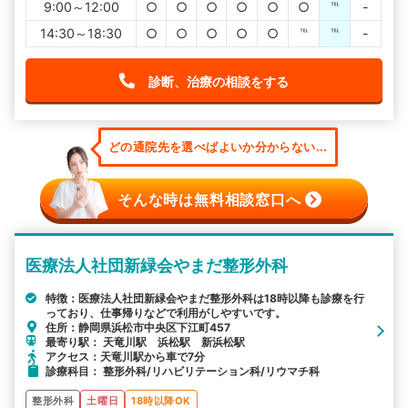
9:00～12:00
○
○
○
○
○
○
℡
-
14:30～18:30
○
○
○
○
○
℡
℡
-
診断、治療の相談をする
どの通院先を選べばよいか分からない...
そんな時は無料相談窓口へ
医療法人社団新緑会やまだ整形外科
特徴：医療法人社団新緑会やまだ整形外科は18時以降も診療を行
っており、仕事帰りなどで利用がしやすいです。
住所：静岡県浜松市中央区下江町457
最寄り駅： 天竜川駅 浜松駅 新浜松駅
アクセス：天竜川駅から車で7分
診療科目： 整形外科/リハビリテーション科/リウマチ科
整形外科
土曜日
18時以降OK