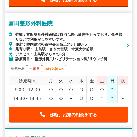
富田整形外科医院
特徴：富田整形外科医院は18時以降も診療を行っており、仕事帰
りなどで利用がしやすいです。
住所：静岡県浜松市中央区高丘北3丁目6-5
最寄り駅： 上島駅 さぎの宮駅 常葉大学前駅
アクセス：上島駅から車で8分
診療科目： 整形外科/リハビリテーション科/リウマチ科
整形外科
土曜日
18時以降OK
診療時間
月
火
水
木
金
土
日
祝
9:00～12:00
○
○
○
○
○
○
℡
-
14:30～18:45
○
○
-
○
○
℡
℡
-
診断、治療の相談をする