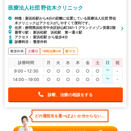
医療法人社団 野佐木クリニック
特徴：新浜松駅から4分の距離に位置している医療法人社団 野佐
木クリニックはアクセスがしやすくて便利です。
住所：静岡県浜松市中央区砂山町361-1 グランドメゾン芙蓉2階
最寄り駅： 新浜松駅 浜松駅 第一通り駅
アクセス： 新浜松駅 から徒歩4分
診療科目： 整形外科
整形外科
土曜日
18時以降OK
駅チカ
診療時間
月
火
水
木
金
土
日
祝
9:00～12:30
○
○
○
○
○
○
℡
-
14:00～19:00
○
○
○
○
○
○
℡
-
診断、治療の相談をする
どの通院先を選べばよいか分からない...