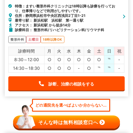
特徴：ますい整形外科クリニックは18時以降も診療を行ってお
り、仕事帰りなどで利用がしやすいです。
住所：静岡県浜松市中央区西浅田2丁目1-21
最寄り駅： 新浜松駅 浜松駅 第一通り駅
アクセス： 新浜松駅 から徒歩14分
診療科目： 整形外科/リハビリテーション科/リウマチ科
整形外科
土曜日
18時以降OK
診療時間
月
火
水
木
金
土
日
祝
8:30～12:00
○
○
○
○
○
○
℡
-
14:30～18:30
○
○
○
-
○
℡
℡
-
診断、治療の相談をする
どの通院先を選べばよいか分からない...
そんな時は無料相談窓口へ