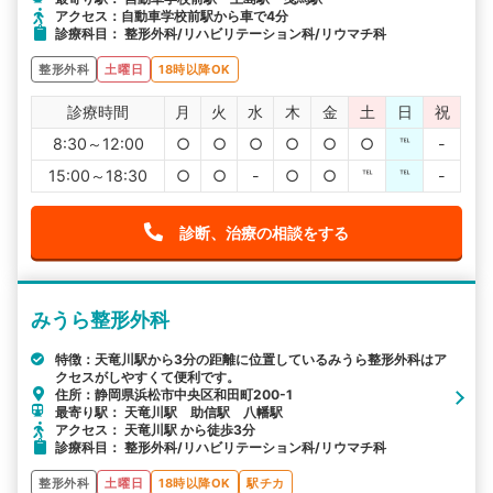
アクセス：自動車学校前駅から車で4分
診療科目： 整形外科/リハビリテーション科/リウマチ科
整形外科
土曜日
18時以降OK
診療時間
月
火
水
木
金
土
日
祝
8:30～12:00
○
○
○
○
○
○
℡
-
15:00～18:30
○
○
-
○
○
℡
℡
-
診断、治療の相談をする
みうら整形外科
特徴：天竜川駅から3分の距離に位置しているみうら整形外科はア
クセスがしやすくて便利です。
住所：静岡県浜松市中央区和田町200-1
最寄り駅： 天竜川駅 助信駅 八幡駅
アクセス： 天竜川駅 から徒歩3分
診療科目： 整形外科/リハビリテーション科/リウマチ科
整形外科
土曜日
18時以降OK
駅チカ