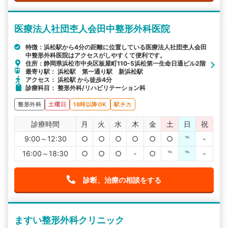
医療法人社団杢人会田中整形外科医院
特徴：浜松駅から4分の距離に位置している医療法人社団杢人会田
中整形外科医院はアクセスがしやすくて便利です。
住所：静岡県浜松市中央区板屋町110-5浜松第一生命日通ビル2階
最寄り駅： 浜松駅 第一通り駅 新浜松駅
アクセス： 浜松駅 から徒歩4分
診療科目： 整形外科/リハビリテーション科
整形外科
土曜日
18時以降OK
駅チカ
診療時間
月
火
水
木
金
土
日
祝
9:00～12:30
○
○
○
○
○
○
℡
-
16:00～18:30
○
○
○
-
○
℡
℡
-
診断、治療の相談をする
ますい整形外科クリニック