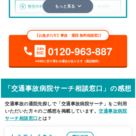
整形外科
整骨院・接骨院
もっと見る
エリア
静岡県
浜松市中央区
【お急ぎの方】事故・通院 無料相談窓口
検索する
0120-963-887
24h
対応
詳細条件で絞り込む
※050に切り替わる場合があります（通話無料）
その他の検索方法
駅から探す
院名から探す
「交通事故病院サーチ相談窓口」の感想
交通事故の通院先探しで「交通事故病院サーチ」をご利用
いただいた方々のご感想を掲載しています。
交通事故病院
サーチ相談窓口
とは？