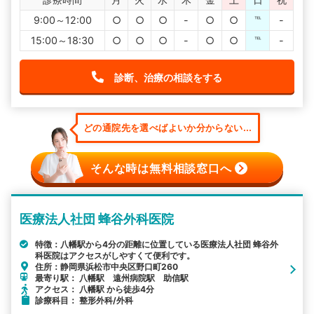
9:00～12:00
○
○
○
-
○
○
℡
-
15:00～18:30
○
○
○
-
○
○
℡
-
診断、治療の相談をする
どの通院先を選べばよいか分からない...
そんな時は無料相談窓口へ
医療法人社団 蜂谷外科医院
特徴：八幡駅から4分の距離に位置している医療法人社団 蜂谷外
科医院はアクセスがしやすくて便利です。
住所：静岡県浜松市中央区野口町260
最寄り駅： 八幡駅 遠州病院駅 助信駅
アクセス： 八幡駅 から徒歩4分
診療科目： 整形外科/外科