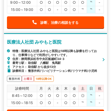
9:00～12:00
○
○
○
○
○
○
℡
-
15:00～19:00
○
○
-
○
○
℡
℡
-
診断、治療の相談をする
医療法人社団 みやもと医院
特徴：医療法人社団 みやもと医院は18時以降も診療を行ってお
り、仕事帰りなどで利用がしやすいです。
住所：静岡県浜松市中央区船越町34-3
最寄り駅： 助信駅 八幡駅 曳馬駅
アクセス： 助信駅 から徒歩13分
診療科目： 整形外科/リハビリテーション科/リウマチ科/小児科
整形外科
土曜日
18時以降OK
診療時間
月
火
水
木
金
土
日
祝
8:45～12:00
○
○
○
○
○
◎
℡
-
15:00～18:15
○
○
-
○
○
℡
℡
-