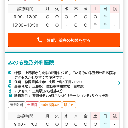
診療時間
月
火
水
木
金
土
日
祝
9:00～12:00
○
○
○
○
○
○
℡
-
15:00～18:30
○
○
-
○
○
℡
℡
-
診断、治療の相談をする
みのる整形外科医院
特徴：上島駅から4分の距離に位置しているみのる整形外科医院は
アクセスがしやすくて便利です。
住所：静岡県浜松市中央区上島5丁目21-30
最寄り駅： 上島駅 自動車学校前駅 曳馬駅
アクセス： 上島駅 から徒歩4分
診療科目： 整形外科/内科/リハビリテーション科/リウマチ科
整形外科
土曜日
18時以降OK
駅チカ
診療時間
月
火
水
木
金
土
日
祝
9:00～11:00
○
○
○
○
○
○
℡
-