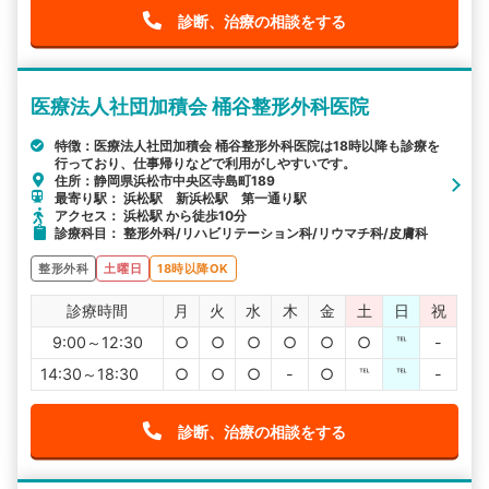
診断、治療の相談をする
医療法人社団加積会 桶谷整形外科医院
特徴：医療法人社団加積会 桶谷整形外科医院は18時以降も診療を
行っており、仕事帰りなどで利用がしやすいです。
住所：静岡県浜松市中央区寺島町189
最寄り駅： 浜松駅 新浜松駅 第一通り駅
アクセス： 浜松駅 から徒歩10分
診療科目： 整形外科/リハビリテーション科/リウマチ科/皮膚科
整形外科
土曜日
18時以降OK
診療時間
月
火
水
木
金
土
日
祝
9:00～12:30
○
○
○
○
○
○
℡
-
14:30～18:30
○
○
○
-
○
℡
℡
-
診断、治療の相談をする