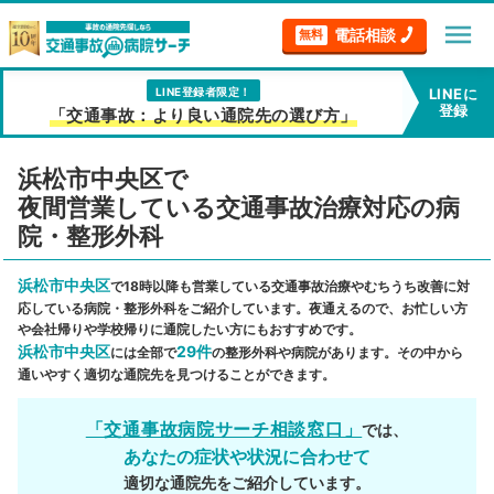
menu
電話相談
無料
LINE登録者限定！
LINEに
登録
「交通事故：より良い通院先の選び方」
浜松市中央区で
夜間営業している交通事故治療対応の病
院・整形外科
浜松市中央区
で18時以降も営業している交通事故治療やむちうち改善に対
応している病院・整形外科をご紹介しています。夜通えるので、お忙しい方
や会社帰りや学校帰りに通院したい方にもおすすめです。
浜松市中央区
29件
には全部で
の整形外科や病院があります。その中から
通いやすく適切な通院先を見つけることができます。
「交通事故病院サーチ相談窓口」
では、
あなたの症状や状況に合わせて
適切な通院先をご紹介しています。