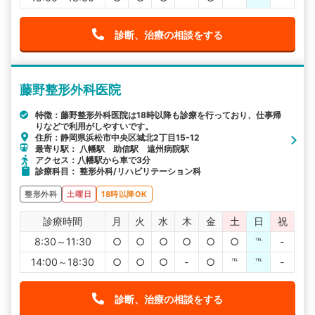
診断、治療の相談をする
藤野整形外科医院
特徴：藤野整形外科医院は18時以降も診療を行っており、仕事帰
りなどで利用がしやすいです。
住所：静岡県浜松市中央区城北2丁目15-12
最寄り駅： 八幡駅 助信駅 遠州病院駅
アクセス：八幡駅から車で3分
診療科目： 整形外科/リハビリテーション科
整形外科
土曜日
18時以降OK
診療時間
月
火
水
木
金
土
日
祝
8:30～11:30
○
○
○
○
○
○
℡
-
14:00～18:30
○
○
○
-
○
℡
℡
-
診断、治療の相談をする