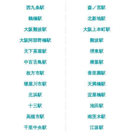
西九条駅
森ノ宮駅
鶴橋駅
北新地駅
大阪難波駅
大阪上本町駅
大阪阿部野橋駅
難波駅
天下茶屋駅
堺東駅
中百舌鳥駅
樟葉駅
枚方市駅
香里園駅
寝屋川市駅
天満橋駅
北浜駅
淀屋橋駅
十三駅
池田駅
高槻市駅
南茨木駅
千里中央駅
江坂駅