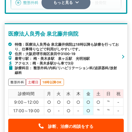
整形外科
整骨院・接骨院
もっと見る
エリア
大阪府
堺市南区
医療法人良秀会 泉北藤井病院
検索する
特徴：医療法人良秀会 泉北藤井病院は18時以降も診療を行ってお
り、仕事帰りなどで利用がしやすいです。
詳細条件で絞り込む
住所：大阪府堺市南区泉田中3100-19
最寄り駅： 栂・美木多駅 泉ヶ丘駅 光明池駅
その他の検索方法
アクセス：栂・美木多駅から車で3分
診療科目： 整形外科/内科/リハビリテーション科/泌尿器科/放射
駅から探す
院名から探す
線科
整形外科
土曜日
18時以降OK
診療時間
月
火
水
木
金
土
日
祝
9:00～12:00
○
○
○
○
○
○
℡
-
17:00～19:00
○
-
○
-
○
℡
℡
-
診断、治療の相談をする