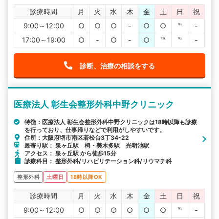
診療時間
月
火
水
木
金
土
日
祝
9:00～12:00
○
○
○
-
○
○
℡
-
17:00～19:00
○
-
○
-
○
℡
℡
-
診断、治療の相談をする
医療法人 彰生会整形外科中野クリニック
特徴：医療法人 彰生会整形外科中野クリニックは18時以降も診療
を行っており、仕事帰りなどで利用がしやすいです。
住所：大阪府堺市南区若松台3丁34-22
最寄り駅： 泉ヶ丘駅 栂・美木多駅 光明池駅
アクセス： 泉ヶ丘駅 から徒歩15分
診療科目： 整形外科/リハビリテーション科/リウマチ科
整形外科
土曜日
18時以降OK
診療時間
月
火
水
木
金
土
日
祝
9:00～12:00
○
○
○
○
○
○
℡
-