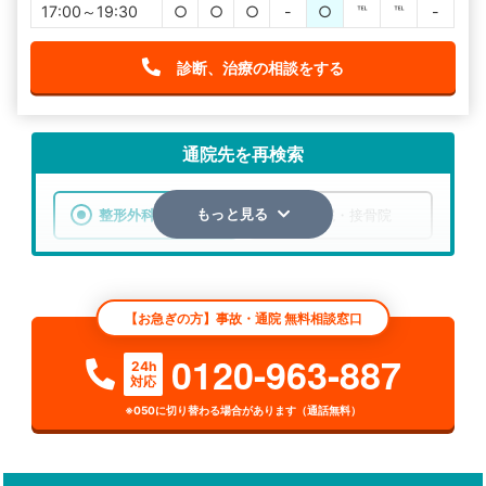
17:00～19:30
○
○
○
-
○
℡
℡
-
診断、治療の相談をする
通院先を再検索
整形外科
整骨院・接骨院
もっと見る
エリア
大阪府
堺市南区
【お急ぎの方】事故・通院 無料相談窓口
検索する
0120-963-887
24h
対応
詳細条件で絞り込む
※050に切り替わる場合があります（通話無料）
その他の検索方法
駅から探す
院名から探す