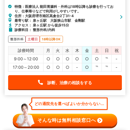
特徴：医療法人 能田胃腸科・外科は18時以降も診療を行ってお
り、仕事帰りなどで利用がしやすいです。
住所：大阪府堺市南区高倉台2丁31-4
最寄り駅： 泉ヶ丘駅 大阪狭山市駅 金剛駅
アクセス： 泉ヶ丘駅 から徒歩15分
診療科目： 整形外科/内科
整形外科
土曜日
18時以降OK
診療時間
月
火
水
木
金
土
日
祝
9:00～12:00
○
○
○
○
○
○
℡
-
17:00～20:00
○
○
○
-
○
℡
℡
-
診断、治療の相談をする
どの通院先を選べばよいか分からない...
そんな時は無料相談窓口へ