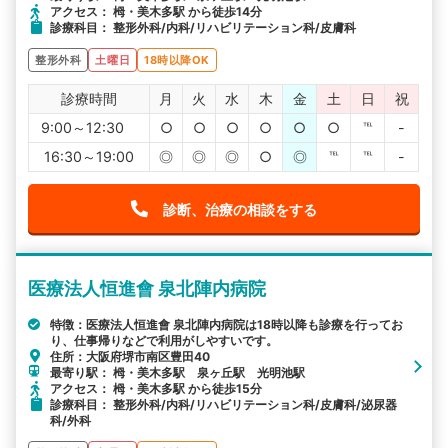
アクセス： 栂・美木多駅 から徒歩14分
診療科目： 整形外科/内科/リハビリテーション科/皮膚科
整形外科
土曜日
18時以降OK
診療時間
月
火
水
木
金
土
日
祝
9:00～12:30
○
○
○
○
○
○
℡
-
16:30～19:00
◎
◎
◎
○
◎
℡
℡
-
診断、治療の相談をする
医療法人恒進會 泉北陣内病院
特徴：医療法人恒進會 泉北陣内病院は18時以降も診療を行ってお
り、仕事帰りなどで利用がしやすいです。
住所：大阪府堺市南区豊田40
最寄り駅： 栂・美木多駅 泉ヶ丘駅 光明池駅
アクセス： 栂・美木多駅 から徒歩15分
診療科目： 整形外科/内科/リハビリテーション科/皮膚科/泌尿器
科/外科