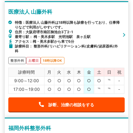
医療法人 山藤外科
特徴：医療法人 山藤外科は18時以降も診療を行っており、仕事帰
りなどで利用がしやすいです。
住所：大阪府堺市南区御池台3丁2-1
最寄り駅： 栂・美木多駅 光明池駅 泉ヶ丘駅
アクセス：栂・美木多駅から車で5分
診療科目： 整形外科/リハビリテーション科/皮膚科/泌尿器科/外
科
整形外科
土曜日
18時以降OK
診療時間
月
火
水
木
金
土
日
祝
9:00～12:00
○
○
○
○
○
○
℡
-
17:00～19:00
○
○
○
○
○
℡
℡
-
診断、治療の相談をする
福岡外科整形外科