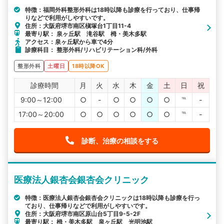
特徴：福岡外科整形外科は18時以降も診療を行っており、仕事帰
りなどで利用がしやすいです。
住所：大阪府堺市南区槇塚台1丁目11-4
最寄り駅： 泉ヶ丘駅 滝谷駅 栂・美木多駅
アクセス：泉ヶ丘駅から車で4分
診療科目： 整形外科/リハビリテーション科/外科
整形外科
土曜日
18時以降OK
診療時間
月
火
水
木
金
土
日
祝
9:00～12:00
○
-
○
○
○
○
℡
-
17:00～20:00
○
○
○
○
○
○
℡
-
診断、治療の相談をする
医療法人銀杏会銀杏会クリニック
特徴：医療法人銀杏会銀杏会クリニックは18時以降も診療を行っ
ており、仕事帰りなどで利用がしやすいです。
住所：大阪府堺市南区原山台5丁目9-5-2F
最寄り駅： 栂・美木多駅 泉ヶ丘駅 光明池駅