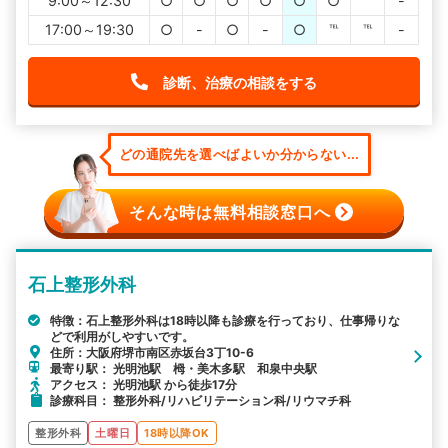
9:00～12:30
○
○
○
○
○
○
℡
-
17:00～19:30
○
-
○
-
○
℡
℡
-
診断、治療の相談をする
どの通院先を選べばよいか分からない...
そんな時は無料相談窓口へ
石上整形外科
特徴：石上整形外科は18時以降も診療を行っており、仕事帰りな
どで利用がしやすいです。
住所：大阪府堺市南区赤坂台3丁10-6
最寄り駅： 光明池駅 栂・美木多駅 和泉中央駅
アクセス： 光明池駅 から徒歩17分
診療科目： 整形外科/リハビリテーション科/リウマチ科
整形外科
土曜日
18時以降OK