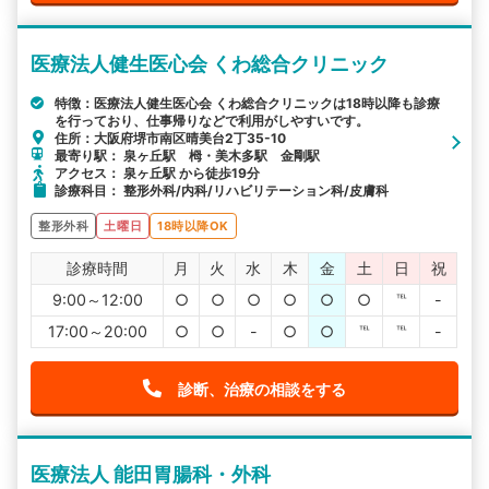
医療法人健生医心会 くわ総合クリニック
特徴：医療法人健生医心会 くわ総合クリニックは18時以降も診療
を行っており、仕事帰りなどで利用がしやすいです。
住所：大阪府堺市南区晴美台2丁35-10
最寄り駅： 泉ヶ丘駅 栂・美木多駅 金剛駅
アクセス： 泉ヶ丘駅 から徒歩19分
診療科目： 整形外科/内科/リハビリテーション科/皮膚科
整形外科
土曜日
18時以降OK
診療時間
月
火
水
木
金
土
日
祝
9:00～12:00
○
○
○
○
○
○
℡
-
17:00～20:00
○
○
-
○
○
℡
℡
-
診断、治療の相談をする
医療法人 能田胃腸科・外科