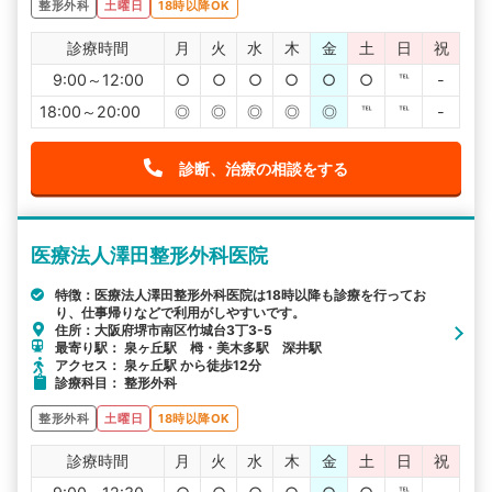
整形外科
土曜日
18時以降OK
診療時間
月
火
水
木
金
土
日
祝
9:00～12:00
○
○
○
○
○
○
℡
-
18:00～20:00
◎
◎
◎
◎
◎
℡
℡
-
診断、治療の相談をする
医療法人澤田整形外科医院
特徴：医療法人澤田整形外科医院は18時以降も診療を行ってお
り、仕事帰りなどで利用がしやすいです。
住所：大阪府堺市南区竹城台3丁3-5
最寄り駅： 泉ヶ丘駅 栂・美木多駅 深井駅
アクセス： 泉ヶ丘駅 から徒歩12分
診療科目： 整形外科
整形外科
土曜日
18時以降OK
診療時間
月
火
水
木
金
土
日
祝