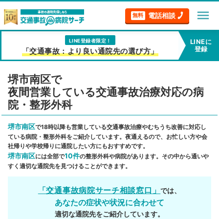
menu
電話相談
無料
LINE登録者限定！
LINEに
登録
「交通事故：より良い通院先の選び方」
堺市南区で
夜間営業している交通事故治療対応の病
院・整形外科
堺市南区
で18時以降も営業している交通事故治療やむちうち改善に対応し
ている病院・整形外科をご紹介しています。夜通えるので、お忙しい方や会
社帰りや学校帰りに通院したい方にもおすすめです。
堺市南区
10件
には全部で
の整形外科や病院があります。その中から通いや
すく適切な通院先を見つけることができます。
「交通事故病院サーチ相談窓口」
では、
あなたの症状や状況に合わせて
適切な通院先をご紹介しています。