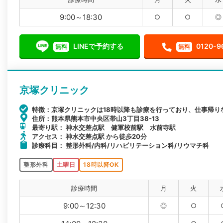
9:00～18:30
○
○
◎
LINEで予約する
0120-9
無料
無料
京塚クリニック
特徴：京塚クリニックは18時以降も診療を行っており、仕事帰り
住所：熊本県熊本市中央区帯山3丁目38-13
最寄り駅： 神水交差点駅 健軍校前駅 水前寺駅
アクセス： 神水交差点駅 から徒歩20分
診療科目： 整形外科/内科/リハビリテーション科/リウマチ科
整形外科
土曜日
18時以降OK
診療時間
月
火
9:00～12:30
◎
○