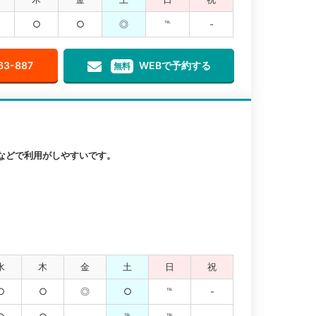
○
○
◎
℡
-
63-887
WEBで予約する
無料
などで利用がしやすいです。
水
木
金
土
日
祝
○
○
◎
○
℡
-