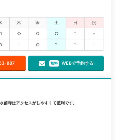
水
木
金
土
日
祝
○
○
○
○
℡
-
○
-
○
℡
℡
-
63-887
WEBで予約する
無料
新水前寺はアクセスがしやすくて便利です。