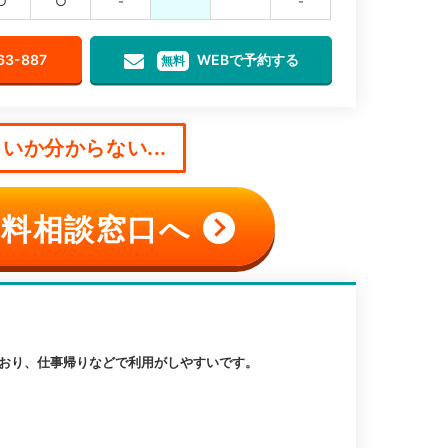
○
○
-
℡
℡
-
63-887
WEBで予約する
無料
いか分からない...
料相談窓口へ
ており、仕事帰りなどで利用がしやすいです。