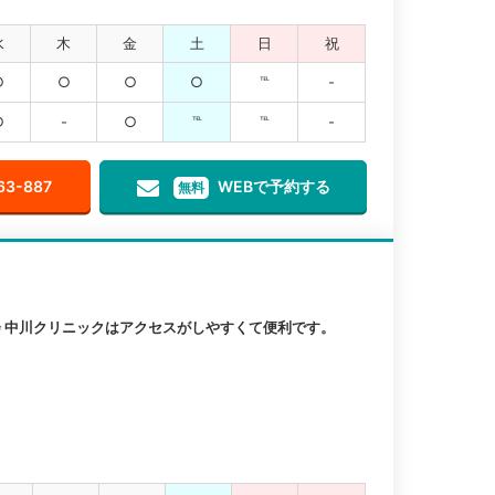
水
木
金
土
日
祝
○
○
○
○
℡
-
○
-
○
℡
℡
-
63-887
WEBで予約する
無料
 中川クリニックはアクセスがしやすくて便利です。