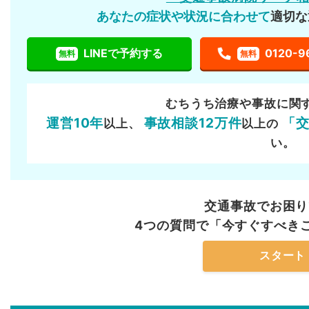
あなたの症状や状況に合わせて
適切な
LINEで予約する
0120-9
無料
無料
むちうち治療や事故に関
運営10年
事故相談12万件
「
以上、
以上の
い。
交通事故でお困り
4つの質問で「今すぐすべき
スタート