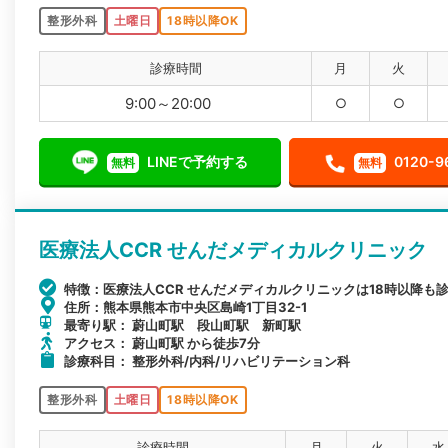
整形外科
土曜日
18時以降OK
診療時間
月
火
9:00～20:00
○
○
LINEで予約する
0120-9
無料
無料
医療法人CCR せんだメディカルクリニック
特徴：医療法人CCR せんだメディカルクリニックは18時以降
住所：熊本県熊本市中央区島崎1丁目32-1
最寄り駅： 蔚山町駅 段山町駅 新町駅
アクセス： 蔚山町駅 から徒歩7分
診療科目： 整形外科/内科/リハビリテーション科
整形外科
土曜日
18時以降OK
診療時間
月
火
水