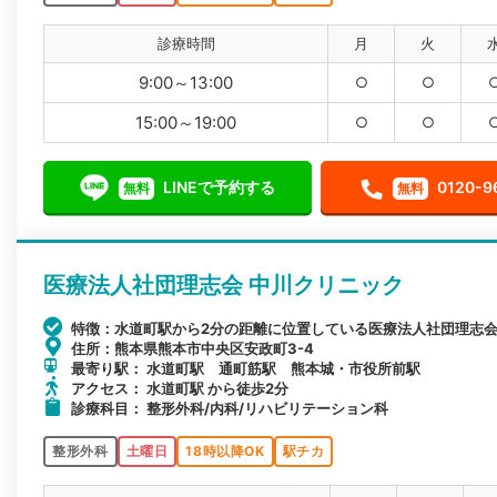
診療時間
月
火
9:00～13:00
○
○
15:00～19:00
○
○
LINEで予約する
0120-9
無料
無料
医療法人社団理志会 中川クリニック
特徴：水道町駅から2分の距離に位置している医療法人社団理志会
住所：熊本県熊本市中央区安政町3-4
最寄り駅： 水道町駅 通町筋駅 熊本城・市役所前駅
アクセス： 水道町駅 から徒歩2分
診療科目： 整形外科/内科/リハビリテーション科
整形外科
土曜日
18時以降OK
駅チカ