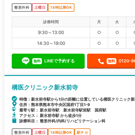
整形外科
土曜日
18時以降OK
診療時間
月
火
9:30～13:00
○
○
14:30～19:00
○
○
LINEで予約する
0120-9
無料
無料
構医クリニック新水前寺
特徴：新水前寺駅から1分の距離に位置している構医クリニック
住所：熊本県熊本市中央区国府1丁目1-9
最寄り駅： 新水前寺駅 新水前寺駅前駅 国府駅
アクセス： 新水前寺駅 から徒歩1分
診療科目： 整形外科/内科/リハビリテーション科
整形外科
土曜日
18時以降OK
駅チカ