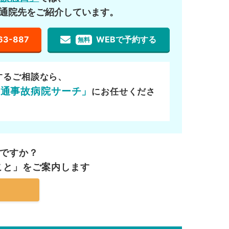
通院先をご紹介しています。
63-887
WEBで予約する
無料
するご相談なら、
交通事故病院サーチ」
にお任せくださ
ですか？
こと」を
ご案内します