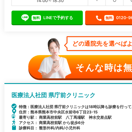
14:00～18:30
-
○
LINEで予約する
0120-9
無料
無料
どの通院先を選べばよ
そんな時は無
医療法人社団 県庁前クリニック
特徴：医療法人社団 県庁前クリニックは18時以降も診療を行っ
住所：熊本県熊本市中央区水前寺6丁目23-15
最寄り駅： 商業高校前駅 八丁馬場駅 神水交差点駅
アクセス： 商業高校前駅 から徒歩6分
診療科目： 整形外科/内科/小児外科