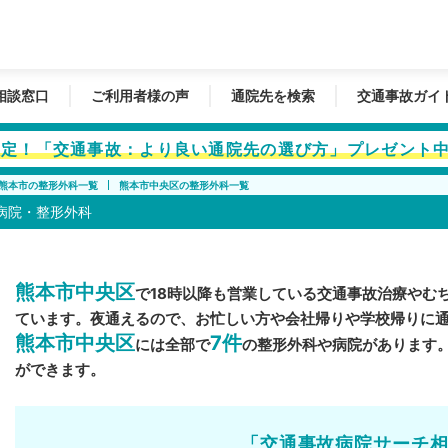
相談窓口
ご利用者様の声
通院先を検索
交通事故ガイ
者限定！「交通事故：より良い通院先の選び方」プレゼント
熊本市の整形外科一覧
熊本市中央区の整形外科一覧
病院・整形外科
熊本市中央区
で18時以降も営業している交通事故治療やむ
ています。夜通えるので、お忙しい方や会社帰りや学校帰りに
熊本市中央区
7件
には全部で
の整形外科や病院があります
ができます。
「交通事故病院サーチ