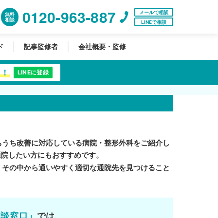
0120-963-887
メールで相談
無料
相談
LINEで相談
ド
記事監修者
会社概要・監修
中！
LINEに登録
ちうち改善に対応している病院・整形外科をご紹介し
通院したい方にもおすすめです。
。その中から通いやすく適切な通院先を見つけること
相談窓口」
では、