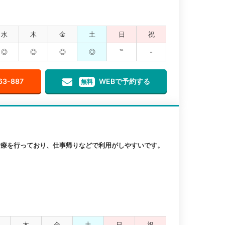
水
木
金
土
日
祝
◎
◎
◎
◎
℡
-
63-887
WEBで予約する
無料
も診療を行っており、仕事帰りなどで利用がしやすいです。
木
金
土
日
祝