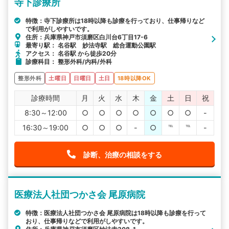
寺下診療所
特徴：寺下診療所は18時以降も診療を行っており、仕事帰りなど
で利用がしやすいです。
住所：兵庫県神戸市須磨区白川台6丁目17-6
最寄り駅： 名谷駅 妙法寺駅 総合運動公園駅
アクセス： 名谷駅 から徒歩20分
診療科目： 整形外科/内科/外科
整形外科
土曜日
日曜日
土日
18時以降OK
診療時間
月
火
水
木
金
土
日
祝
8:30～12:00
○
○
○
○
○
○
○
-
16:30～19:00
○
○
○
-
○
℡
℡
-
診断、治療の相談をする
医療法人社団つかさ会 尾原病院
特徴：医療法人社団つかさ会 尾原病院は18時以降も診療を行って
おり、仕事帰りなどで利用がしやすいです。