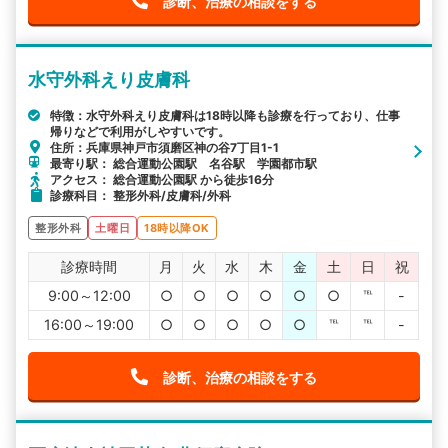
診断、治療の相談をする
水守外科えり皮膚科
特徴：水守外科えり皮膚科は18時以降も診療を行っており、仕事
帰りなどで利用がしやすいです。
住所：兵庫県神戸市須磨区神の谷7丁目1-1
最寄り駅： 総合運動公園駅 名谷駅 学園都市駅
アクセス： 総合運動公園駅 から徒歩16分
診療科目： 整形外科/皮膚科/外科
整形外科
土曜日
18時以降OK
診療時間
月
火
水
木
金
土
日
祝
9:00～12:00
○
○
○
○
○
○
℡
-
16:00～19:00
○
○
○
○
○
℡
℡
-
診断、治療の相談をする