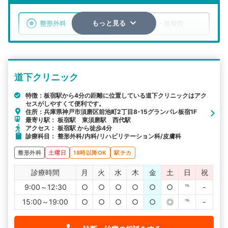
整形外科
整骨院・接骨院
もっと見る
エリア
兵庫県
神戸市須磨区
道下クリニック
検索する
特徴：板宿駅から4分の距離に位置している道下クリニックはアク
セスがしやすくて便利です。
詳細条件で絞り込む
住所：兵庫県神戸市須磨区前池町2丁目8-15グランパレ板宿1F
最寄り駅： 板宿駅 東須磨駅 西代駅
その他の検索方法
アクセス： 板宿駅 から徒歩4分
診療科目： 整形外科/内科/リハビリテーション科/皮膚科
駅から探す
院名から探す
整形外科
土曜日
18時以降OK
駅チカ
診療時間
月
火
水
木
金
土
日
祝
9:00～12:30
○
○
○
○
○
○
℡
-
15:00～19:00
○
○
○
○
○
◎
℡
-