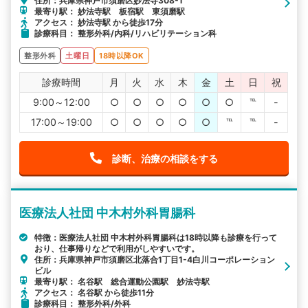
住所：兵庫県神戸市須磨区妙法寺308-1
最寄り駅： 妙法寺駅 板宿駅 東須磨駅
アクセス： 妙法寺駅 から徒歩17分
診療科目： 整形外科/内科/リハビリテーション科
整形外科
土曜日
18時以降OK
診療時間
月
火
水
木
金
土
日
祝
9:00～12:00
○
○
○
○
○
○
℡
-
17:00～19:00
○
○
○
○
○
℡
℡
-
診断、治療の相談をする
医療法人社団 中木村外科胃腸科
特徴：医療法人社団 中木村外科胃腸科は18時以降も診療を行って
おり、仕事帰りなどで利用がしやすいです。
住所：兵庫県神戸市須磨区北落合1丁目1-4白川コーポレーション
ビル
最寄り駅： 名谷駅 総合運動公園駅 妙法寺駅
アクセス： 名谷駅 から徒歩11分
診療科目： 整形外科/外科