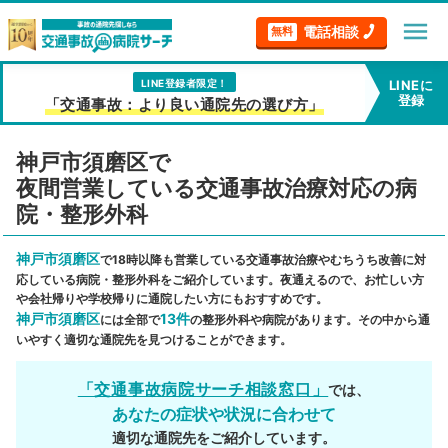
menu
電話相談
無料
LINE登録者限定！
LINEに
登録
「交通事故：より良い通院先の選び方」
神戸市須磨区で
夜間営業している交通事故治療対応の病
院・整形外科
神戸市須磨区
で18時以降も営業している交通事故治療やむちうち改善に対
応している病院・整形外科をご紹介しています。夜通えるので、お忙しい方
や会社帰りや学校帰りに通院したい方にもおすすめです。
神戸市須磨区
13件
には全部で
の整形外科や病院があります。その中から通
いやすく適切な通院先を見つけることができます。
「交通事故病院サーチ相談窓口」
では、
あなたの症状や状況に合わせて
適切な通院先をご紹介しています。