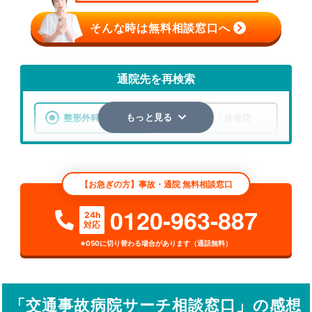
そんな時は無料相談窓口へ
通院先を再検索
整形外科
整骨院・接骨院
もっと見る
エリア
兵庫県
神戸市須磨区
【お急ぎの方】事故・通院 無料相談窓口
検索する
0120-963-887
24h
対応
詳細条件で絞り込む
※050に切り替わる場合があります（通話無料）
その他の検索方法
駅から探す
院名から探す
「交通事故病院サーチ相談窓口」の感想