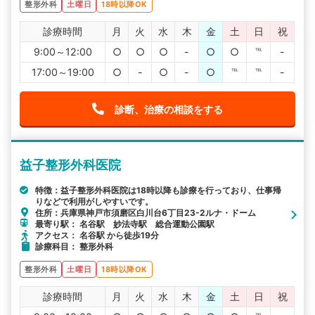
整形外科
土曜日
18時以降OK
診療時間
月
火
水
木
金
土
日
祝
9:00～12:00
○
○
○
-
○
○
℡
-
17:00～19:00
○
-
○
-
○
℡
℡
-
診断、治療の相談をする
益子整形外科医院
特徴：益子整形外科医院は18時以降も診療を行っており、仕事帰
りなどで利用がしやすいです。
住所：兵庫県神戸市須磨区白川台6丁目23-2ルナ・ドーム
最寄り駅： 名谷駅 妙法寺駅 総合運動公園駅
アクセス： 名谷駅 から徒歩19分
診療科目： 整形外科
整形外科
土曜日
18時以降OK
診療時間
月
火
水
木
金
土
日
祝