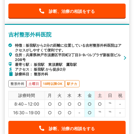
診断、治療の相談をする
吉村整形外科医院
特徴：板宿駅から2分の距離に位置している吉村整形外科医院はア
クセスがしやすくて便利です。
住所：兵庫県神戸市須磨区平田町2丁目3-9パルプラザ新板宿ビル
208号
最寄り駅： 板宿駅 東須磨駅 鷹取駅
アクセス： 板宿駅 から徒歩2分
診療科目： 整形外科
整形外科
土曜日
18時以降OK
駅チカ
診療時間
月
火
水
木
金
土
日
祝
8:40～12:00
○
○
○
○
○
○
℡
-
16:30～19:00
○
○
○
-
○
℡
℡
-
診断、治療の相談をする