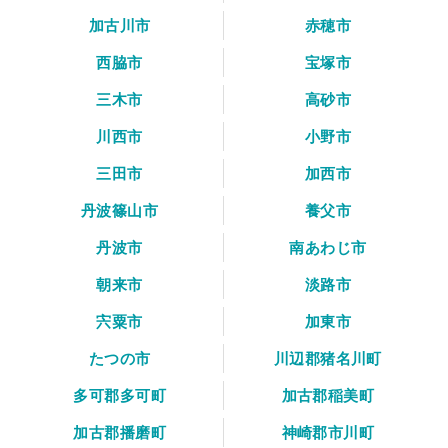
加古川市
赤穂市
西脇市
宝塚市
三木市
高砂市
川西市
小野市
三田市
加西市
丹波篠山市
養父市
丹波市
南あわじ市
朝来市
淡路市
宍粟市
加東市
たつの市
川辺郡猪名川町
多可郡多可町
加古郡稲美町
加古郡播磨町
神崎郡市川町