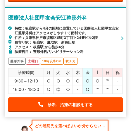
医療法人社団甲友会安江整形外科
特徴：板宿駅から4分の距離に位置している医療法人社団甲友会安
江整形外科はアクセスがしやすくて便利です。
住所：兵庫県神戸市須磨区戎町3丁目1-24豊ビル2階
最寄り駅： 板宿駅 鷹取駅 新長田駅
アクセス： 板宿駅 から徒歩4分
診療科目： 整形外科/リハビリテーション科
整形外科
土曜日
18時以降OK
駅チカ
診療時間
月
火
水
木
金
土
日
祝
9:30～12:10
○
○
○
○
○
○
℡
-
16:00～18:30
○
◎
○
-
○
℡
℡
-
診断、治療の相談をする
どの通院先を選べばよいか分からない...