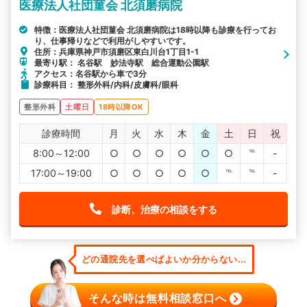
医療法人社団菫会 北須磨病院
特徴：医療法人社団菫会 北須磨病院は18時以降も診療を行ってお
り、仕事帰りなどで利用がしやすいです。
住所：兵庫県神戸市須磨区東白川台1丁目1-1
最寄り駅： 名谷駅 妙法寺駅 総合運動公園駅
アクセス：名谷駅から車で3分
診療科目： 整形外科/内科/皮膚科/眼科
整形外科
土曜日
18時以降OK
診療時間
月
火
水
木
金
土
日
祝
8:00～12:00
○
○
○
○
○
○
℡
-
17:00～19:00
○
○
○
○
○
℡
℡
-
診断、治療の相談をする
どの通院先を選べばよいか分からない...
そんな時は無料相談窓口へ