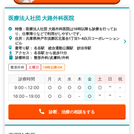
医療法人社団 大路外科医院
特徴：医療法人社団 大路外科医院は18時以降も診療を行ってお
り、仕事帰りなどで利用がしやすいです。
住所：兵庫県神戸市須磨区北落合1丁目1-4白川コーポレーション
ビル
最寄り駅： 名谷駅 総合運動公園駅 妙法寺駅
アクセス： 名谷駅 から徒歩11分
診療科目： 整形外科/皮膚科/外科
整形外科
土曜日
18時以降OK
診療時間
月
火
水
木
金
土
日
祝
9:00～12:00
○
○
○
○
○
◎
℡
-
16:00～19:00
○
○
○
-
○
℡
℡
-
診断、治療の相談をする