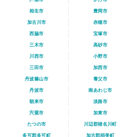
相生市
豊岡市
加古川市
赤穂市
西脇市
宝塚市
三木市
高砂市
川西市
小野市
三田市
加西市
丹波篠山市
養父市
丹波市
南あわじ市
朝来市
淡路市
宍粟市
加東市
たつの市
川辺郡猪名川町
多可郡多可町
加古郡稲美町