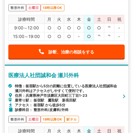
整形外科
土曜日
18時以降OK
診療時間
月
火
水
木
金
土
日
祝
9:00～12:00
○
○
○
○
○
○
℡
-
15:00～19:00
○
○
○
-
○
℡
℡
-
診断、治療の相談をする
医療法人社団誠和会 瀬川外科
特徴：板宿駅から5分の距離に位置している医療法人社団誠和会
瀬川外科はアクセスがしやすくて便利です。
住所：兵庫県神戸市須磨区大田町三丁目1-23
最寄り駅： 板宿駅 鷹取駅 新長田駅
アクセス： 板宿駅 から徒歩5分
診療科目： 整形外科/皮膚科/外科
整形外科
土曜日
18時以降OK
駅チカ
診療時間
月
火
水
木
金
土
日
祝