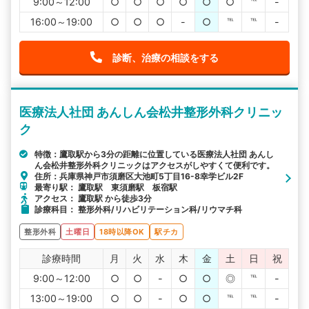
9:00～12:00
○
○
○
○
○
○
℡
-
16:00～19:00
○
○
○
-
○
℡
℡
-
診断、治療の相談をする
医療法人社団 あんしん会松井整形外科クリニッ
ク
特徴：鷹取駅から3分の距離に位置している医療法人社団 あんし
ん会松井整形外科クリニックはアクセスがしやすくて便利です。
住所：兵庫県神戸市須磨区大池町5丁目16-8幸学ビル2F
最寄り駅： 鷹取駅 東須磨駅 板宿駅
アクセス： 鷹取駅 から徒歩3分
診療科目： 整形外科/リハビリテーション科/リウマチ科
整形外科
土曜日
18時以降OK
駅チカ
診療時間
月
火
水
木
金
土
日
祝
9:00～12:00
○
○
-
○
○
◎
℡
-
13:00～19:00
○
○
-
○
○
℡
℡
-