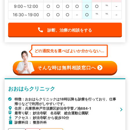
9:00～12:00
○
○
○
○
○
○
℡
-
16:30～19:00
○
○
○
-
○
℡
℡
-
診断、治療の相談をする
どの通院先を選べばよいか分からない...
そんな時は無料相談窓口へ
おおはらクリニック
特徴：おおはらクリニックは18時以降も診療を行っており、仕事
帰りなどで利用がしやすいです。
住所：兵庫県神戸市須磨区妙法寺字菅ノ池684-1
最寄り駅： 妙法寺駅 名谷駅 総合運動公園駅
アクセス： 妙法寺駅 から徒歩10分
診療科目： 整形外科