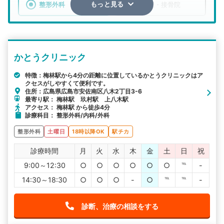
整形外科
整骨院・接骨院
もっと見る
エリア
広島県
広島市安佐南区
かとうクリニック
検索する
特徴：梅林駅から4分の距離に位置しているかとうクリニックはア
クセスがしやすくて便利です。
詳細条件で絞り込む
住所：広島県広島市安佐南区八木2丁目3-6
最寄り駅： 梅林駅 玖村駅 上八木駅
その他の検索方法
アクセス： 梅林駅 から徒歩4分
診療科目： 整形外科/内科/外科
駅から探す
院名から探す
整形外科
土曜日
18時以降OK
駅チカ
診療時間
月
火
水
木
金
土
日
祝
9:00～12:30
○
○
○
○
○
○
℡
-
14:30～18:30
○
○
○
-
○
℡
℡
-
診断、治療の相談をする