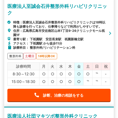
医療法人至誠会石井整形外科リハビリクリニッ
ク
特徴：医療法人至誠会石井整形外科リハビリクリニックは18時以
降も診療を行っており、仕事帰りなどで利用がしやすいです。
住所：広島県広島市安佐南区山本1丁目9-26クリニックモール祇
園1F
最寄り駅： 下祇園駅 安芸長束駅 祇園新橋北駅
アクセス： 下祇園駅 から徒歩11分
診療科目： 整形外科/リハビリテーション科
整形外科
土曜日
18時以降OK
診療時間
月
火
水
木
金
土
日
祝
8:30～12:30
○
○
○
○
○
○
℡
-
15:00～18:30
○
○
○
○
○
℡
℡
-
診断、治療の相談をする
医療法人社団マキツボ整形外科クリニック