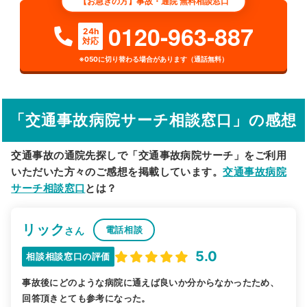
【お急ぎの方】事故・通院 無料相談窓口
検索する
0120-963-887
24h
対応
詳細条件で絞り込む
※050に切り替わる場合があります（通話無料）
その他の検索方法
駅から探す
院名から探す
「交通事故病院サーチ相談窓口」の感想
交通事故の通院先探しで「交通事故病院サーチ」をご利用
いただいた方々のご感想を掲載しています。
交通事故病院
サーチ相談窓口
とは？
リック
電話相談
さん
5.0
相談相談窓口の評価
事故後にどのような病院に通えば良いか分からなかったため、
回答頂きとても参考になった。