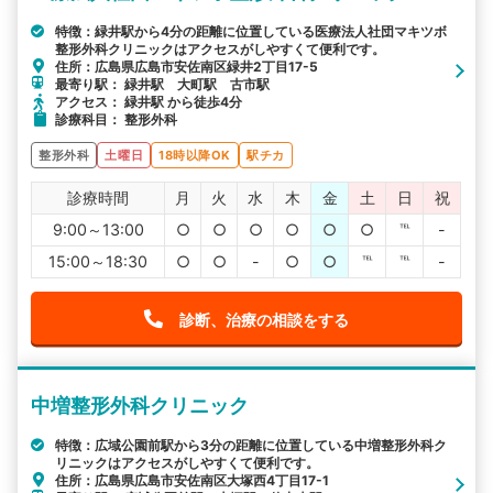
特徴：緑井駅から4分の距離に位置している医療法人社団マキツボ
整形外科クリニックはアクセスがしやすくて便利です。
住所：広島県広島市安佐南区緑井2丁目17-5
最寄り駅： 緑井駅 大町駅 古市駅
アクセス： 緑井駅 から徒歩4分
診療科目： 整形外科
整形外科
土曜日
18時以降OK
駅チカ
診療時間
月
火
水
木
金
土
日
祝
9:00～13:00
○
○
○
○
○
○
℡
-
15:00～18:30
○
○
-
○
○
℡
℡
-
診断、治療の相談をする
中増整形外科クリニック
特徴：広域公園前駅から3分の距離に位置している中増整形外科ク
リニックはアクセスがしやすくて便利です。
住所：広島県広島市安佐南区大塚西4丁目17-1