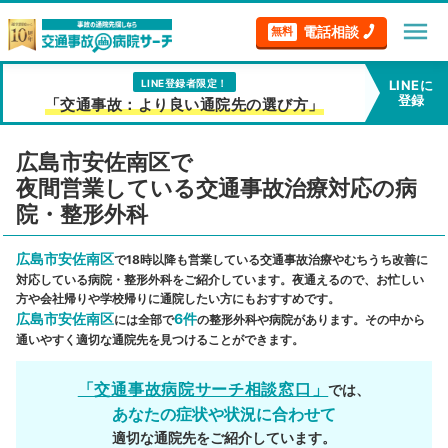
menu
電話相談
無料
LINE登録者限定！
LINEに
登録
「交通事故：より良い通院先の選び方」
広島市安佐南区で
夜間営業している交通事故治療対応の病
院・整形外科
広島市安佐南区
で18時以降も営業している交通事故治療やむちうち改善に
対応している病院・整形外科をご紹介しています。夜通えるので、お忙しい
方や会社帰りや学校帰りに通院したい方にもおすすめです。
広島市安佐南区
6件
には全部で
の整形外科や病院があります。その中から
通いやすく適切な通院先を見つけることができます。
「交通事故病院サーチ相談窓口」
では、
あなたの症状や状況に合わせて
適切な通院先をご紹介しています。