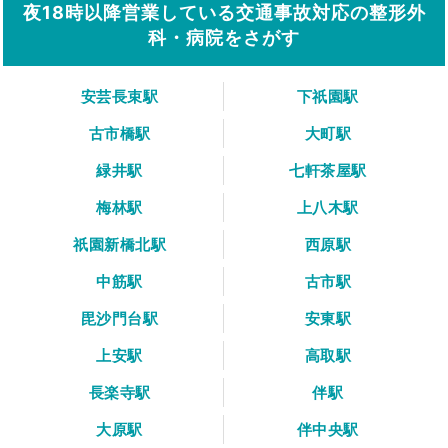
夜18時以降営業している交通事故対応の整形外
科・病院をさがす
安芸長束駅
下祇園駅
古市橋駅
大町駅
緑井駅
七軒茶屋駅
梅林駅
上八木駅
祇園新橋北駅
西原駅
中筋駅
古市駅
毘沙門台駅
安東駅
上安駅
高取駅
長楽寺駅
伴駅
大原駅
伴中央駅