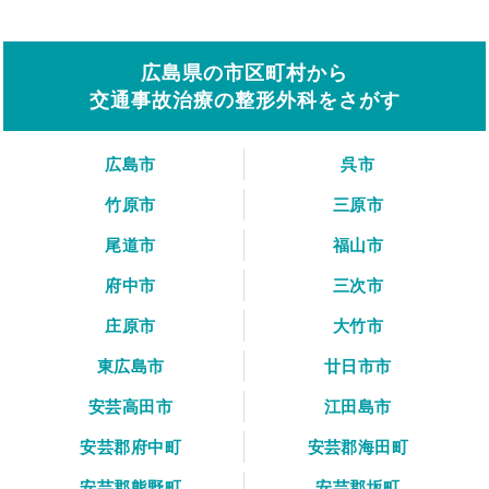
広島県の市区町村から
交通事故治療の整形外科をさがす
広島市
呉市
竹原市
三原市
尾道市
福山市
府中市
三次市
庄原市
大竹市
東広島市
廿日市市
安芸高田市
江田島市
安芸郡府中町
安芸郡海田町
安芸郡熊野町
安芸郡坂町