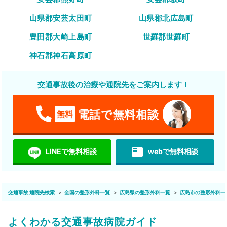
山県郡安芸太田町
山県郡北広島町
豊田郡大崎上島町
世羅郡世羅町
神石郡神石高原町
交通事故後の治療や通院先をご案内します！
電話で無料相談
無料
featured_play_list
LINEで無料相談
webで無料相談
交通事故 通院先検索
全国の整形外科一覧
広島県の整形外科一覧
広島市の整形外科一
よくわかる交通事故病院ガイド