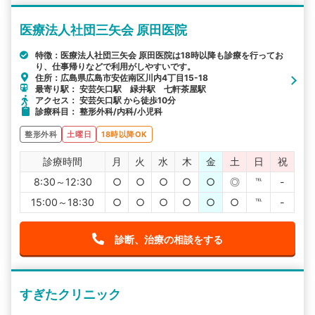
医療法人社団三矢会 原田医院
特徴：医療法人社団三矢会 原田医院は18時以降も診療を行ってお
り、仕事帰りなどで利用がしやすいです。
住所：広島県広島市安佐南区川内4丁目15-18
最寄り駅： 安芸矢口駅 緑井駅 七軒茶屋駅
アクセス： 安芸矢口駅 から徒歩10分
診療科目： 整形外科/内科/小児科
整形外科
土曜日
18時以降OK
診療時間
月
火
水
木
金
土
日
祝
8:30～12:30
○
○
○
○
○
◎
℡
-
15:00～18:30
○
○
○
○
○
○
℡
-
診断、治療の相談をする
すぎたクリニック