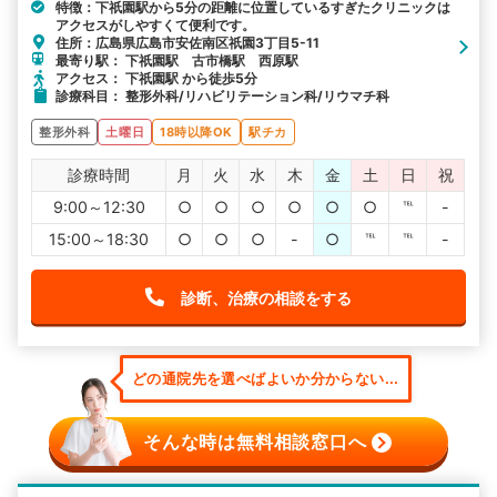
特徴：下祇園駅から5分の距離に位置しているすぎたクリニックは
アクセスがしやすくて便利です。
住所：広島県広島市安佐南区祇園3丁目5-11
最寄り駅： 下祇園駅 古市橋駅 西原駅
アクセス： 下祇園駅 から徒歩5分
診療科目： 整形外科/リハビリテーション科/リウマチ科
整形外科
土曜日
18時以降OK
駅チカ
診療時間
月
火
水
木
金
土
日
祝
9:00～12:30
○
○
○
○
○
○
℡
-
15:00～18:30
○
○
○
-
○
℡
℡
-
診断、治療の相談をする
どの通院先を選べばよいか分からない...
そんな時は無料相談窓口へ