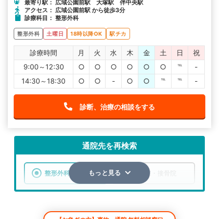
最寄り駅： 広域公園前駅 大塚駅 伴中央駅
アクセス： 広域公園前駅 から徒歩3分
診療科目： 整形外科
整形外科
土曜日
18時以降OK
駅チカ
診療時間
月
火
水
木
金
土
日
祝
9:00～12:30
○
○
○
○
○
○
℡
-
14:30～18:30
○
○
-
○
○
℡
℡
-
診断、治療の相談をする
通院先を再検索
整形外科
整骨院・接骨院
もっと見る
エリア
広島県
広島市安佐南区