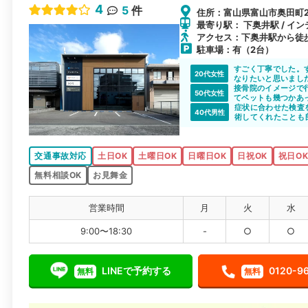
4
5
件
住所：富山県富山市奥田町20
最寄り駅： 下奥井駅 / イ
アクセス：下奥井駅から徒
駐車場：有（2台）
すごく丁寧でした。
20代女性
なりたいと思いまし
接骨院のイメージで
50代女性
てベットも幾つかあ
葉、対応、色々説明
症状に合わせた検査
40代男性
術してくれたことも
交通事故対応
土日OK
土曜日OK
日曜日OK
日祝OK
祝日O
無料相談OK
お見舞金
営業時間
月
火
水
9:00〜18:30
-
○
○
LINEで予約する
0120-9
無料
無料