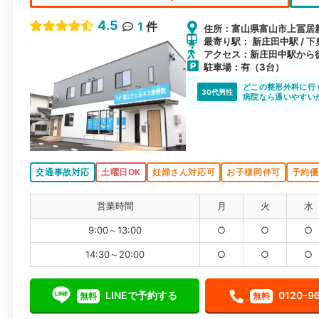
4.5
1
件
住所：富山県富山市上冨居新
最寄り駅： 新庄田中駅 / 下
アクセス：新庄田中駅から徒
駐車場：有（3台）
どこの整形外科に行
30代男性
病院なら通いやすい
交通事故対応
土曜日OK
妊婦さん対応可
お子様同伴可
予約優
営業時間
月
火
水
9:00～13:00
○
○
○
14:30～20:00
○
○
○
LINEで予約する
0120-9
無料
無料