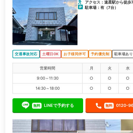
アクセス：速星駅から徒歩
駐車場：有（7台）
交通事故対応
土曜日OK
お子様同伴可
予約優先制
駐車場あり
営業時間
月
火
水
9:00～11:30
○
○
○
14:30～18:00
○
○
○
LINEで予約する
0120-9
無料
無料