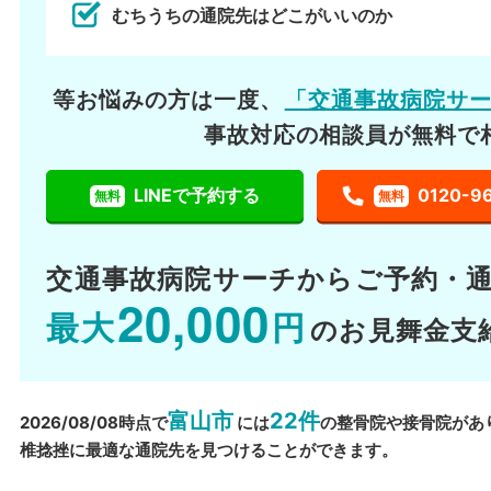
むちうちの通院先はどこがいいのか
等お悩みの方は一度、
「交通事故病院サ
事故対応の相談員が無料で
LINEで予約する
0120-9
無料
無料
交通事故病院サーチから
ご予約・
20,000
最大
円
のお見舞金支
富山市
22件
2026/08/08時点で
には
の整骨院や接骨院があ
椎捻挫に最適な通院先を見つけることができます。