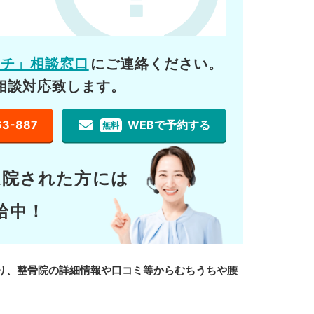
ーチ」相談窓口
にご連絡ください。
相談対応致します。
63-887
WEBで予約する
無料
通院された方には
給中！
り、整骨院の詳細情報や口コミ等からむちうちや腰