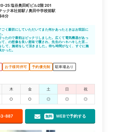
-25 塩谷奥田町ビル2階 201
ンテック本社前駅 / 奥田中学校前駅
歩8分
すごく親切にしていただいてまた何かあったときはお世話に
た。
行ったので最初はビックリしました。広くて電気機器があっ
って、の想像を良い意味で覆され、先生のハキハキした言
してくださり安心して治療出来ると思いました
をして、施術をして頂きました。待ち時間がなく、すぐに施
良かった。
K
お子様同伴可
予約優先制
駐車場あり
木
金
土
日
祝
○
○
◎
◎
◎
63-887
WEBで予約する
無料