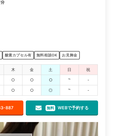
7分
酸素カプセル有
無料相談OK
お見舞金
木
金
土
日
祝
○
○
○
℡
-
○
○
◎
℡
-
63-887
WEBで予約する
無料