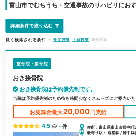
富山市で
むちうち・交通事故のリハビリにお
詳細条件で絞り込む
良く検索される条件
：
夜間営業
土日営業
鍼灸対応
整骨院・接骨院
おき接骨院
おき接骨院は予約優先制です。
当院は予約優先制のため待ち時間少なくスムーズにご案内いた
20,000
お見舞金最大
円支給
4.5
-
件
住所：富山県富山市婦中町速
最寄り駅： 速星駅 / 婦中鵜