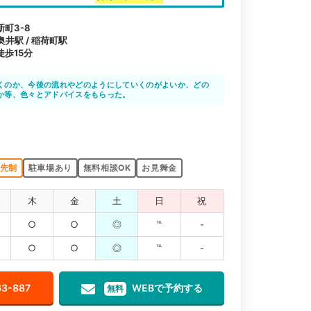
町3-8
奥井駅 / 稲荷町駅
歩15分
くのか、今後の流れやどのようにしていくのがよいか、どの
か等、色々とアドバイスをもらった。
先制
駐車場あり
無料相談OK
お見舞金
木
金
土
日
祝
○
○
◎
℡
-
○
○
◎
℡
-
63-887
WEBで予約する
無料