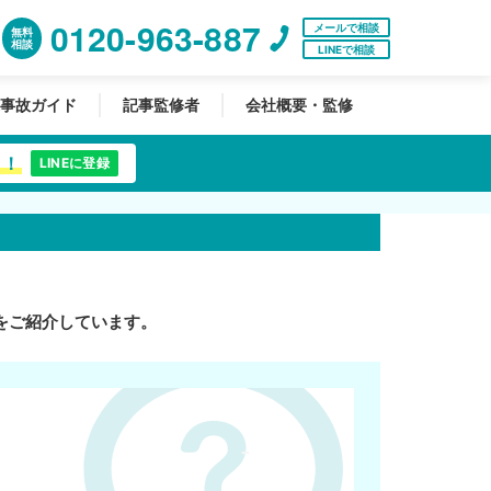
0120-963-887
メールで相談
無料
相談
LINEで相談
事故ガイド
記事監修者
会社概要・監修
中！
LINEに登録
をご紹介しています。