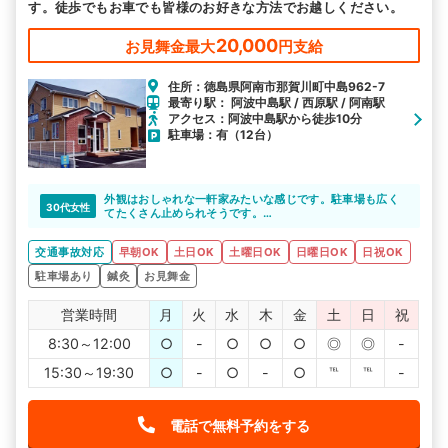
す。徒歩でもお車でも皆様のお好きな方法でお越しください。
20,000
お見舞金最大
円支給
住所：徳島県阿南市那賀川町中島962-7
最寄り駅： 阿波中島駅 / 西原駅 / 阿南駅
アクセス：阿波中島駅から徒歩10分
駐車場：有（12台）
外観はおしゃれな一軒家みたいな感じです。駐車場も広く
30代女性
てたくさん止められそうです。
先生と何気ない会話をしながら施術で癒されてます。
とても明るい先生で、とても話やすいです。その日の身体
交通事故対応
早朝OK
土日OK
土曜日OK
日曜日OK
日祝OK
の状態に合わせて施術内容を考えてくれるので、安心して
お任せできます。
駐車場あり
鍼灸
お見舞金
営業時間
月
火
水
木
金
土
日
祝
8:30～12:00
○
-
○
○
○
◎
◎
-
15:30～19:30
○
-
○
-
○
℡
℡
-
電話で無料予約をする