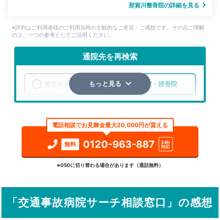
那賀川整骨院の詳細を見る
※評判はご利用者様のご利用当時の主観的なご意見・ご感想です。その点ご理解
の上、一つの参考としてご活用ください。
通院先を再検索
整形外科
整骨院・接骨院
もっと見る
エリア
徳島県
阿南市
電話相談でお見舞金最大20,000円が貰える
検索する
0120-963-887
24h
無料
対応
詳細条件で絞り込む
※050に切り替わる場合があります（通話無料）
その他の検索方法
「交通事故病院サーチ相談窓口」の感想
駅から探す
院名から探す