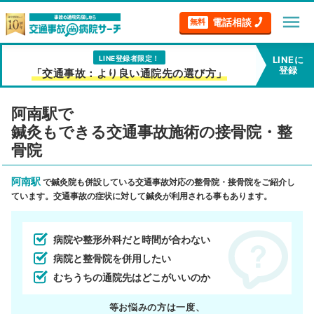
menu
電話相談
無料
LINE登録者限定！
LINEに
登録
「交通事故：より良い通院先の選び方」
阿南駅で
鍼灸もできる交通事故施術の接骨院・整
骨院
阿南駅
で鍼灸院も併設している交通事故対応の整骨院・接骨院をご紹介し
ています。交通事故の症状に対して鍼灸が利用される事もあります。
病院や整形外科だと時間が合わない
病院と整骨院を併用したい
むちうちの通院先はどこがいいのか
等お悩みの方は一度、