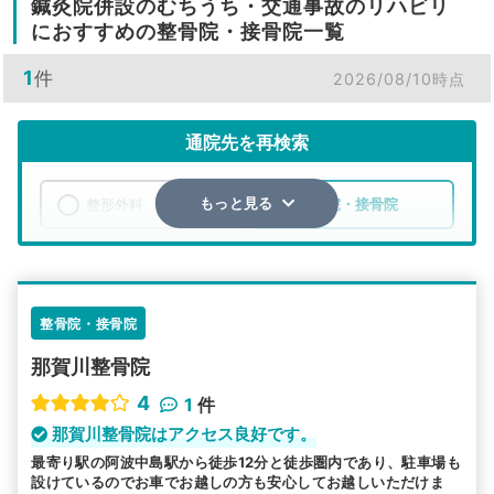
鍼灸院併設のむちうち・交通事故のリハビリ
におすすめの整骨院・接骨院一覧
1
件
2026/08/10時点
通院先を再検索
整形外科
整骨院・接骨院
もっと見る
エリア
徳島県
阿南市
検索する
整骨院・接骨院
那賀川整骨院
詳細条件で絞り込む
4
1
件
その他の検索方法
那賀川整骨院はアクセス良好です。
最寄り駅の阿波中島駅から徒歩12分と徒歩圏内であり、駐車場も
駅から探す
院名から探す
設けているのでお車でお越しの方も安心してお越しいただけま