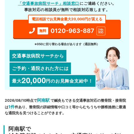
「交通事故病院サーチ」相談窓口
にご連絡ください。
事故対応の相談員が無料で相談対応致します。
電話相談でお見舞金最大20,000円が貰える
0120-963-887
24h
無料
対応
※050に切り替わる場合があります（通話無料）
交通事故病院サーチから
ご予約・通院された方には
20,000
最大
円
のお見舞金支給中！
阿南駅
2026/08/10時点で
で鍼灸もできる交通事故対応の整骨院・接骨院
1件
は
件あり、整骨院の詳細情報や口コミ等からむちうちや腰椎捻挫に最適
な通院先を見つけることができます。
阿南駅で