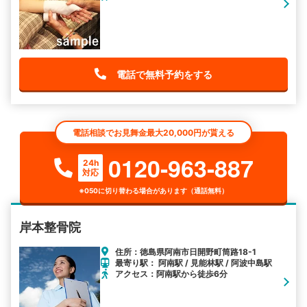
電話で無料予約をする
電話相談でお見舞金最大20,000円が貰える
0120-963-887
24h
対応
※050に切り替わる場合があります（通話無料）
岸本整骨院
住所：徳島県阿南市日開野町筒路18-1
最寄り駅： 阿南駅 / 見能林駅 / 阿波中島駅
アクセス：阿南駅から徒歩6分