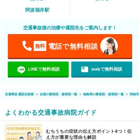
阿波福井駅
交通事故後の治療や通院先をご案内します！
電話で無料相談
無料
featured_play_list
LINEで無料相談
webで無料相談
交通事故 通院先検索
全国の整骨院・接骨院一覧
徳島県の整骨院・接骨院一覧
阿南市
よくわかる交通事故病院ガイド
むちうちの症状の伝え方ポイント4つ！伝
え方が重要な理由も解説