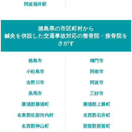
阿波福井駅
徳島県の市区町村から
鍼灸を併設した交通事故対応の整骨院・接骨院を
さがす
徳島市
鳴門市
小松島市
阿南市
吉野川市
阿波市
美馬市
三好市
勝浦郡勝浦町
勝浦郡上勝町
名東郡佐那河内村
名西郡石井町
名西郡神山町
那賀郡那賀町