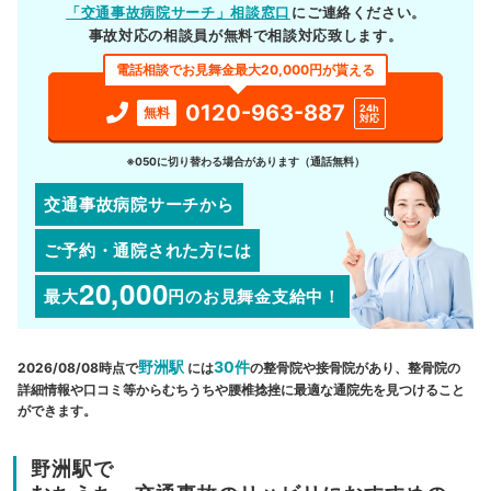
「交通事故病院サーチ」相談窓口
にご連絡ください。
事故対応の相談員が無料で相談対応致します。
電話相談でお見舞金最大20,000円が貰える
0120-963-887
24h
無料
対応
※050に切り替わる場合があります（通話無料）
交通事故病院サーチから
ご予約・通院された方には
20,000
最大
円
のお見舞金支給中！
野洲駅
30件
2026/08/08時点で
には
の整骨院や接骨院があり、整骨院の
詳細情報や口コミ等からむちうちや腰椎捻挫に最適な通院先を見つけること
ができます。
野洲駅で