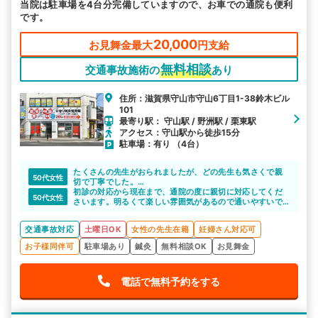
当院は駐車場を4台分完備していますので、お車での通院も便利
です。
20,000
お見舞金最大
円支給
無料相談
交通事故施術の
あり
住所：滋賀県守山市守山6丁目1-38鈴木ビル
101
最寄り駅： 守山駅 / 野洲駅 / 栗東駅
アクセス：守山駅から徒歩15分
駐車場：有り （4台）
たくさんの先生がおられましたが、どの先生も気さくで親
50代女性
切で丁寧でした。
通うのは体がしんどいけど楽しかったです。
初診の対応から現在まで、通院の度に親切に対応してくだ
50代女性
さいます。明るくて楽しい雰囲気があるので通いやすいで
す。
交通事故対応
土曜日OK
女性の先生在籍
妊婦さん対応可
お子様同伴可
駐車場あり
鍼灸
無料相談OK
お見舞金
電話で無料予約をする