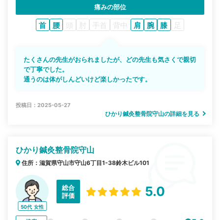
痛みの部位
首
腰
頭
肘
手首
背中
肩
腕
膝
足
たくさんの先生がおられましたが、どの先生も気さくで親切
で丁寧でした。
通うのは体がしんどいけど楽しかったです。
投稿日：2025-05-27
ひかり鍼灸整骨院守山の詳細を見る
ひかり鍼灸整骨院守山
住所：滋賀県守山市守山6丁目1-38鈴木ビル101
総合
5.0
評価
50代
女性