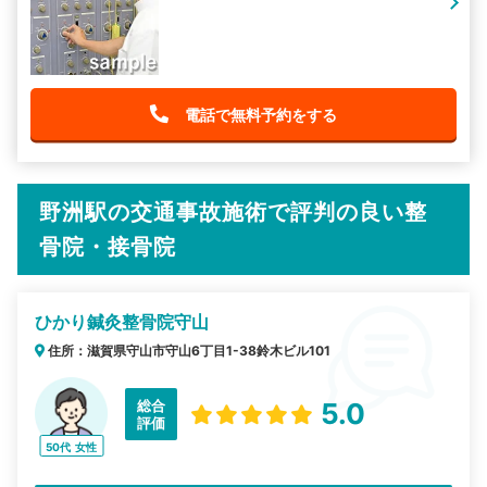
電話で無料予約をする
野洲駅の交通事故施術で評判の良い整
骨院・接骨院
ひかり鍼灸整骨院守山
住所：滋賀県守山市守山6丁目1-38鈴木ビル101
総合
5.0
評価
50代
女性