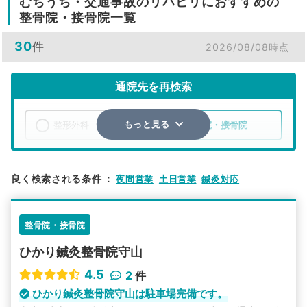
むちうち・交通事故のリハビリにおすすめの
整骨院・接骨院一覧
30
件
2026/08/08時点
通院先を再検索
整形外科
整骨院・接骨院
もっと見る
エリア
滋賀県
野洲市
良く検索される条件
：
夜間営業
土日営業
鍼灸対応
検索する
整骨院・接骨院
詳細条件で絞り込む
ひかり鍼灸整骨院守山
その他の検索方法
4.5
2
件
駅から探す
院名から探す
ひかり鍼灸整骨院守山は駐車場完備です。