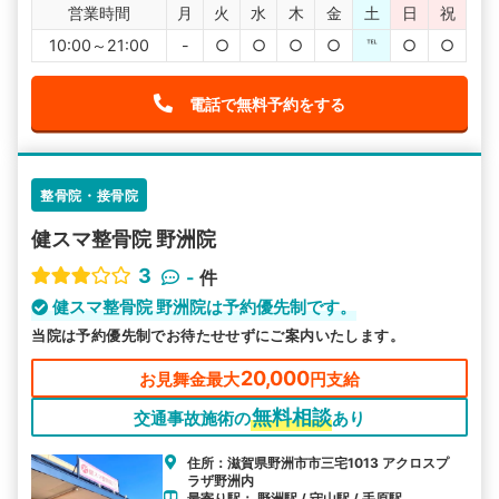
営業時間
月
火
水
木
金
土
日
祝
10:00～21:00
-
○
○
○
○
℡
○
○
電話で無料予約をする
整骨院・接骨院
健スマ整骨院 野洲院
3
-
件
健スマ整骨院 野洲院は予約優先制です。
当院は予約優先制でお待たせせずにご案内いたします。
20,000
お見舞金最大
円支給
無料相談
交通事故施術の
あり
住所：滋賀県野洲市市三宅1013 アクロスプ
ラザ野洲内
最寄り駅： 野洲駅 / 守山駅 / 手原駅