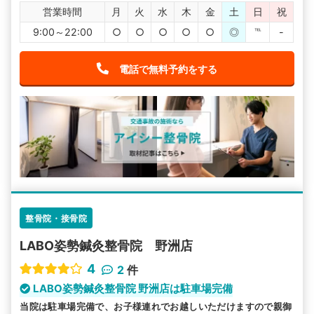
営業時間
月
火
水
木
金
土
日
祝
9:00～22:00
○
○
○
○
○
◎
℡
-
電話で無料予約をする
整骨院・接骨院
LABO姿勢鍼灸整骨院 野洲店
4
2
件
LABO姿勢鍼灸整骨院 野洲店は駐車場完備
当院は駐車場完備で、お子様連れでお越しいただけますので親御