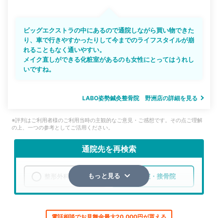
ビッグエクストラの中にあるので通院しながら買い物できた
り、車で行きやすかったりして今までのライフスタイルが崩
れることもなく通いやすい。
メイク直しができる化粧室があるのも女性にとってはうれし
いですね。
LABO姿勢鍼灸整骨院 野洲店の詳細を見る
※評判はご利用者様のご利用当時の主観的なご意見・ご感想です。その点ご理解
の上、一つの参考としてご活用ください。
通院先を再検索
整形外科
整骨院・接骨院
もっと見る
エリア
滋賀県
野洲市
電話相談でお見舞金最大20,000円が貰える