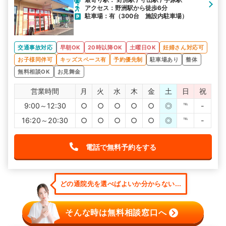
アクセス：野洲駅から徒歩6分
駐車場：有（300台 施設内駐車場）
交通事故対応
早朝OK
20時以降OK
土曜日OK
妊婦さん対応可
お子様同伴可
キッズスペース有
予約優先制
駐車場あり
整体
無料相談OK
お見舞金
営業時間
月
火
水
木
金
土
日
祝
9:00～12:30
○
○
○
○
○
◎
℡
-
16:20～20:30
○
○
○
○
○
◎
℡
-
電話で無料予約をする
どの通院先を選べばよいか分からない...
そんな時は無料相談窓口へ