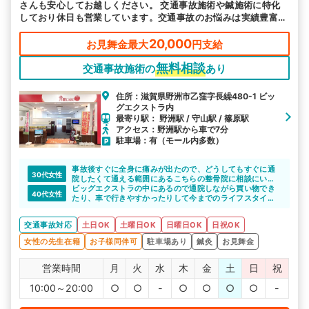
さんも安心してお越しください。 交通事故施術や鍼施術に特化
しており休日も営業しています。交通事故のお悩みは実績豊富な
当院へお任せください。
20,000
お見舞金最大
円支給
無料相談
交通事故施術の
あり
住所：滋賀県野洲市乙窪字長繰480-1 ビッ
グエクストラ内
最寄り駅： 野洲駅 / 守山駅 / 篠原駅
アクセス：野洲駅から車で7分
駐車場：有（モール内多数）
事故後すぐに全身に痛みが出たので、どうしてもすぐに通
30代女性
院したくて通える範囲にあるこちらの整骨院に相談にいき
ました。
ビッグエクストラの中にあるので通院しながら買い物でき
40代女性
対応が早くてよかったです。
たり、車で行きやすかったりして今までのライフスタイル
が崩れることもなく通いやすい。
メイク直しができる化粧室があるのも女性にとってはうれ
交通事故対応
土日OK
土曜日OK
日曜日OK
日祝OK
しいですね。
女性の先生在籍
お子様同伴可
駐車場あり
鍼灸
お見舞金
営業時間
月
火
水
木
金
土
日
祝
10:00～20:00
○
○
-
○
○
○
○
-