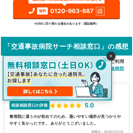
検索する
0120-963-887
24h
無料
対応
詳細条件で絞り込む
※050に切り替わる場合があります（通話無料）
その他の検索方法
「交通事故病院サーチ相談窓口」の感想
駅から探す
院名から探す
×
交通事故の通院先探しで「交通事故病院サーチ」をご利用
いただいた方々のご感想を掲載しています。
交通事故病院
サーチ相談窓口
とは？
ピザ
電話相談
さん
5.0
相談相談窓口の評価
整骨院に通うのが初めてのため、通いやすい場所が見つかりや
やすく良かったです。 ありがとうございました。
投稿日：2026/02/04