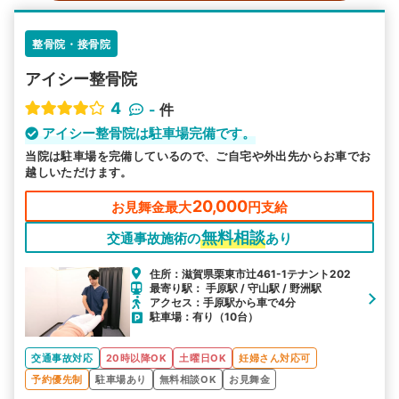
整骨院・接骨院
アイシー整骨院
4
-
件
アイシー整骨院は駐車場完備です。
当院は駐車場を完備しているので、ご自宅や外出先からお車でお
越しいただけます。
20,000
お見舞金最大
円支給
無料相談
交通事故施術の
あり
住所：滋賀県栗東市辻461-1テナント202
最寄り駅： 手原駅 / 守山駅 / 野洲駅
アクセス：手原駅から車で4分
駐車場：有り（10台）
交通事故対応
20時以降OK
土曜日OK
妊婦さん対応可
予約優先制
駐車場あり
無料相談OK
お見舞金