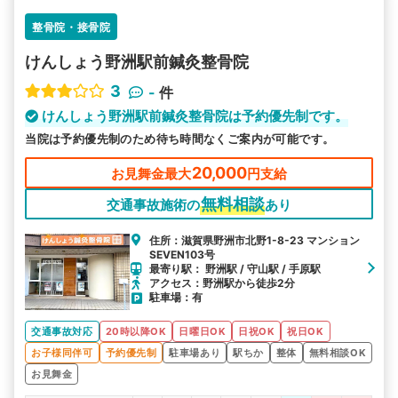
整骨院・接骨院
けんしょう野洲駅前鍼灸整骨院
3
-
件
けんしょう野洲駅前鍼灸整骨院は予約優先制です。
当院は予約優先制のため待ち時間なくご案内が可能です。
20,000
お見舞金最大
円支給
無料相談
交通事故施術の
あり
住所：滋賀県野洲市北野1-8-23 マンション
SEVEN103号
最寄り駅： 野洲駅 / 守山駅 / 手原駅
アクセス：野洲駅から徒歩2分
駐車場：有
交通事故対応
20時以降OK
日曜日OK
日祝OK
祝日OK
お子様同伴可
予約優先制
駐車場あり
駅ちか
整体
無料相談OK
お見舞金