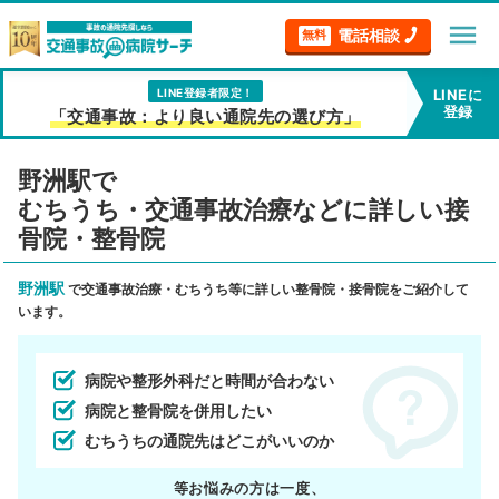
menu
電話相談
無料
LINE登録者限定！
LINEに
登録
「交通事故：より良い通院先の選び方」
野洲駅で
むちうち・交通事故治療などに詳しい接
骨院・整骨院
野洲駅
で交通事故治療・むちうち等に詳しい整骨院・接骨院をご紹介して
います。
病院や整形外科だと時間が合わない
病院と整骨院を併用したい
むちうちの通院先はどこがいいのか
等お悩みの方は一度、