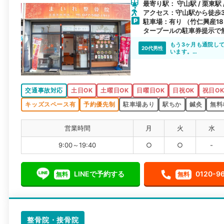
最寄り駅： 守山駅 / 栗東駅 
アクセス：守山駅から徒歩
駐車場：有り （竹仁興産1
タープールの駐車券提示で
もう3ヶ月も通院し
20代男性
います。
交通事故以外にも不
交通事故対応
土日OK
土曜日OK
日曜日OK
日祝OK
祝日O
キッズスペース有
予約優先制
駐車場あり
駅ちか
鍼灸
無料
営業時間
月
火
水
9:00～19:40
○
○
-
LINEで予約する
0120-9
無料
無料
整骨院・接骨院