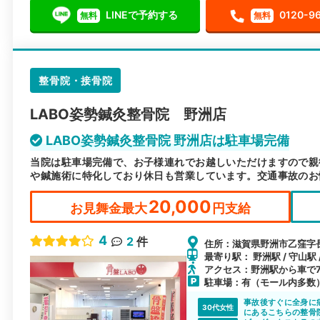
LINEで予約する
0120-9
無料
無料
整骨院・接骨院
LABO姿勢鍼灸整骨院 野洲店
LABO姿勢鍼灸整骨院 野洲店は駐車場完備
当院は駐車場完備で、お子様連れでお越しいただけますので親
や鍼施術に特化しており休日も営業しています。交通事故のお
20,000
お見舞金最大
円支給
4
2
件
住所：滋賀県野洲市乙窪字長
最寄り駅： 野洲駅 / 守山駅 
アクセス：野洲駅から車で
駐車場：有（モール内多数
事故後すぐに全身に
30代女性
にあるこちらの整骨