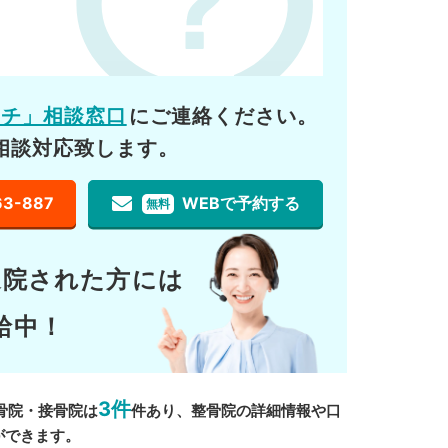
ーチ」相談窓口
にご連絡ください。
相談対応致します。
63-887
WEBで予約する
無料
通院された方には
給中！
3件
骨院・接骨院は
件あり、整骨院の詳細情報や口
ができます。