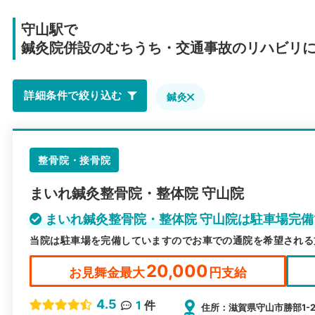
守山駅で
鍼灸院併設のむちうち・交通事故のリハビリ
詳細条件で絞り込む
鍼灸
整骨院・接骨院
まいれ鍼灸整骨院・整体院 守山院
まいれ鍼灸整骨院・整体院 守山院は駐車場完
当院は駐車場を完備していますのでお車での通院を希望される
20,000
お見舞金最大
円支給
4.5
1
件
住所：滋賀県守山市勝部1-2