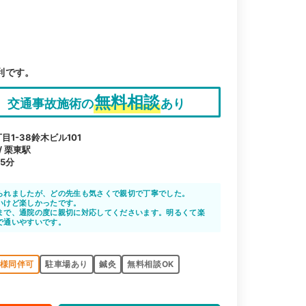
利です。
無料相談
交通事故施術の
あり
1-38鈴木ビル101
/ 栗東駅
5分
られましたが、どの先生も気さくで親切で丁寧でした。
いけど楽しかったです。
まで、通院の度に親切に対応してくださいます。明るくて楽
で通いやすいです。
様同伴可
駐車場あり
鍼灸
無料相談OK