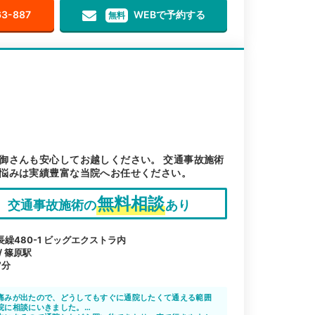
63-887
WEBで予約する
無料
御さんも安心してお越しください。 交通事故施術
悩みは実績豊富な当院へお任せください。
無料相談
交通事故施術の
あり
繰480-1 ビッグエクストラ内
/ 篠原駅
7分
）
痛みが出たので、どうしてもすぐに通院したくて通える範囲
院に相談にいきました。