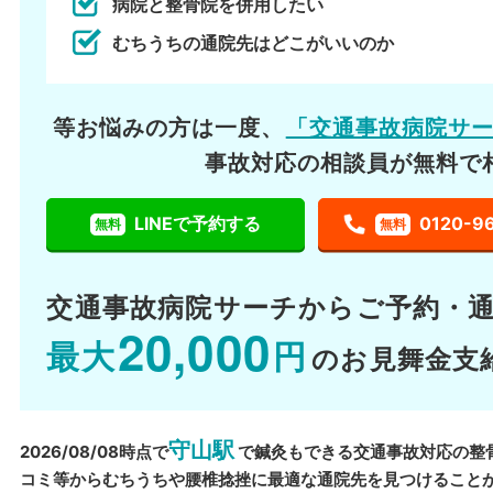
病院と整骨院を併用したい
むちうちの通院先はどこがいいのか
等お悩みの方は一度、
「交通事故病院サ
事故対応の相談員が無料で
LINEで予約する
0120-9
無料
無料
交通事故病院サーチから
ご予約・
20,000
最大
円
のお見舞金支
守山駅
2026/08/08時点で
で鍼灸もできる交通事故対応の整
コミ等からむちうちや腰椎捻挫に最適な通院先を見つけること