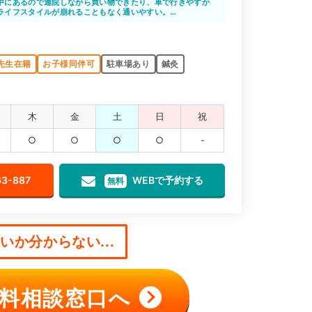
たです。
中にあるので通院しながら買い物できたり、車で行きやすか
ライフスタイルが崩れることもなく通いやすい。
化粧室があるのも女性にとってはうれしいですね。
先生在籍
お子様同伴可
駐車場あり
鍼灸
木
金
土
日
祝
○
○
○
○
-
63-887
WEBで予約する
無料
か分からない...
料相談窓口へ