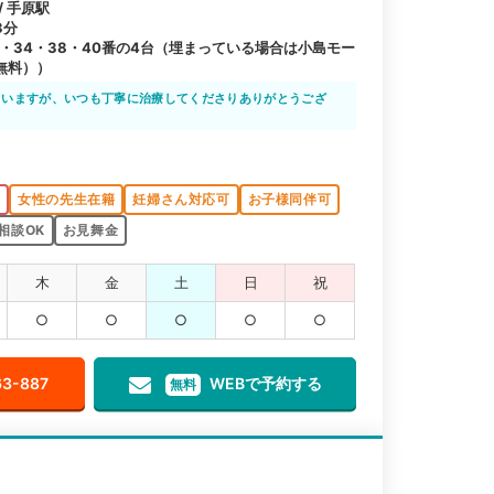
/ 手原駅
3分
8・34・38・40番の4台（埋まっている場合は小島モー
無料））
ていますが、いつも丁寧に治療してくださりありがとうござ
調が出たら是非使わせていただきたいです。
K
女性の先生在籍
妊婦さん対応可
お子様同伴可
相談OK
お見舞金
木
金
土
日
祝
○
○
○
○
○
63-887
WEBで予約する
無料