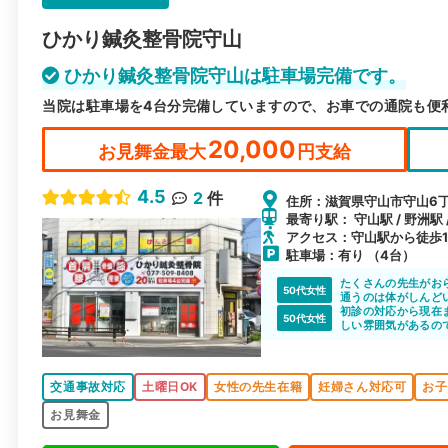
ひかり鍼灸整骨院守山
ひかり鍼灸整骨院守山は駐車場完備です。
当院は駐車場を4台分完備していますので、お車での通院も便
20,000
お見舞金最大
円支給
4.5
2
件
住所：滋賀県守山市守山6丁目
最寄り駅： 守山駅 / 野洲駅 
アクセス：守山駅から徒歩1
駐車場：有り （4台）
たくさんの先生がお
50代女性
通うのは体がしんど
初診の対応から現在
50代女性
しい雰囲気があるの
交通事故対応
土曜日OK
女性の先生在籍
妊婦さん対応可
お子
お見舞金