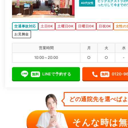
対応が早くてよかっ
ビッグエクストラの
40代女性
ったりして今までの
メイク直しができる
交通事故対応
土日OK
土曜日OK
日曜日OK
日祝OK
女性の
お見舞金
営業時間
月
火
水
10:00～20:00
○
○
-
LINEで予約する
0120-9
無料
無料
どの通院先を選べばよい
そんな時は無