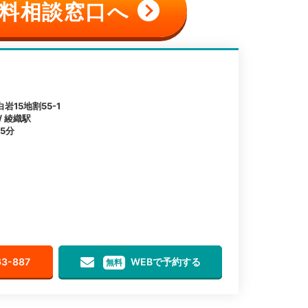
料相談窓口へ
15地割55-1
/ 綾織駅
5分
63-887
WEBで予約する
無料