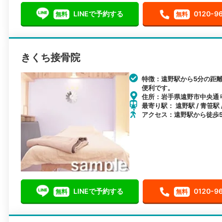
LINEで予約する
0120-9
無料
無料
きくち接骨院
特徴：遠野駅から5分の距
便利です。
住所：岩手県遠野市中央通り
最寄り駅： 遠野駅 / 青笹駅 
アクセス：遠野駅から徒歩
LINEで予約する
0120-9
無料
無料