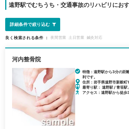
遠野駅で
むちうち・交通事故のリハビリにお
詳細条件で絞り込む
良く検索される条件
：
夜間営業
土日営業
鍼灸対応
河内整骨院
特徴：遠野駅から3分の距
利です。
住所：岩手県遠野市新穀町1-
最寄り駅： 遠野駅 / 青笹駅 
アクセス：遠野駅から徒歩