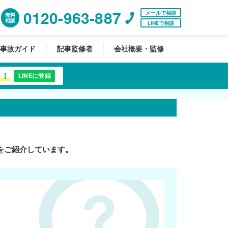
0120-963-887
メールで相談
無料
相談
LINEで相談
事故ガイド
記事監修者
会社概要・監修
中！
LINEに登録
をご紹介しています。