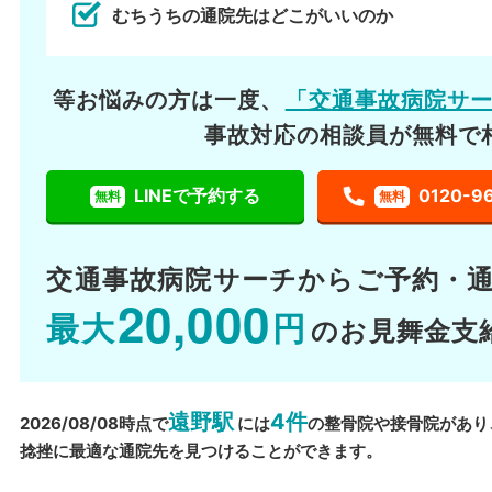
むちうちの通院先はどこがいいのか
等お悩みの方は一度、
「交通事故病院サ
事故対応の相談員が無料で
LINEで予約する
0120-9
無料
無料
交通事故病院サーチから
ご予約・
20,000
最大
円
のお見舞金支
遠野駅
4件
2026/08/08時点で
には
の整骨院や接骨院があり
捻挫に最適な通院先を見つけることができます。