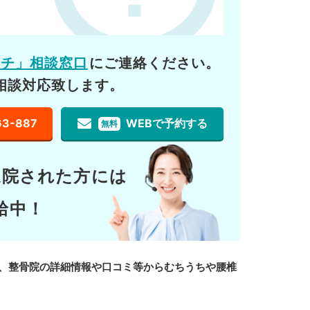
ーチ」相談窓口
にご連絡ください。
相談対応致します。
63-887
WEBで予約する
無料
通院された方には
給中！
、整骨院の詳細情報や口コミ等からむちうちや腰椎