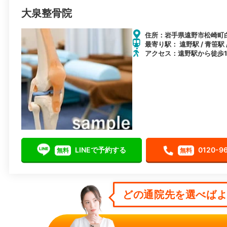
大泉整骨院
住所：岩手県遠野市松崎町白
最寄り駅： 遠野駅 / 青笹駅 
アクセス：遠野駅から徒歩1
LINEで予約する
0120-9
無料
無料
どの通院先を選べばよい