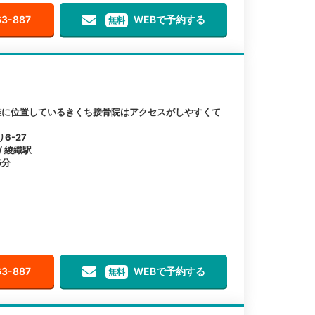
63-887
WEBで予約する
無料
離に位置しているきくち接骨院はアクセスがしやすくて
6-27
/ 綾織駅
5分
63-887
WEBで予約する
無料