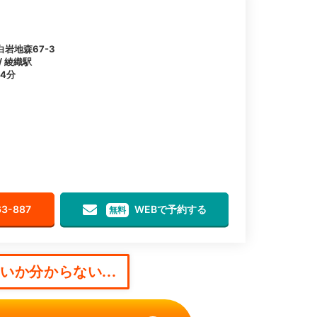
岩地森67-3
/ 綾織駅
4分
63-887
WEBで予約する
無料
か分からない...