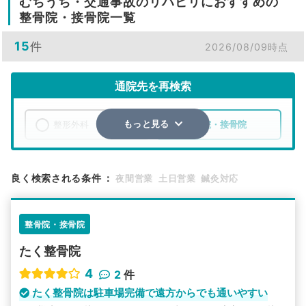
むちうち・交通事故のリハビリにおすすめの
整骨院・接骨院一覧
15
件
2026/08/09時点
通院先を再検索
整形外科
整骨院・接骨院
もっと見る
エリア
岩手県
花巻市
良く検索される条件
：
夜間営業
土日営業
鍼灸対応
検索する
整骨院・接骨院
詳細条件で絞り込む
たく整骨院
その他の検索方法
4
2
件
駅から探す
院名から探す
たく整骨院は駐車場完備で遠方からでも通いやすい