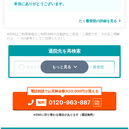
本当にありがとうございます。
たく整骨院の詳細を見る
※評判はご利用者様のご利用当時の主観的なご意見・ご感想です。その点ご理解
の上、一つの参考としてご活用ください。
通院先を再検索
整形外科
整骨院・接骨院
もっと見る
エリア
岩手県
花巻市
電話相談でお見舞金最大20,000円が貰える
検索する
0120-963-887
24h
無料
対応
詳細条件で絞り込む
※050に切り替わる場合があります（通話無料）
その他の検索方法