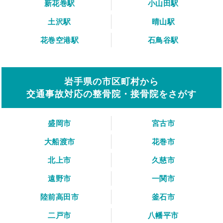
新花巻駅
小山田駅
土沢駅
晴山駅
花巻空港駅
石鳥谷駅
岩手県の市区町村から
交通事故対応の整骨院・接骨院をさがす
盛岡市
宮古市
大船渡市
花巻市
北上市
久慈市
遠野市
一関市
陸前高田市
釜石市
二戸市
八幡平市