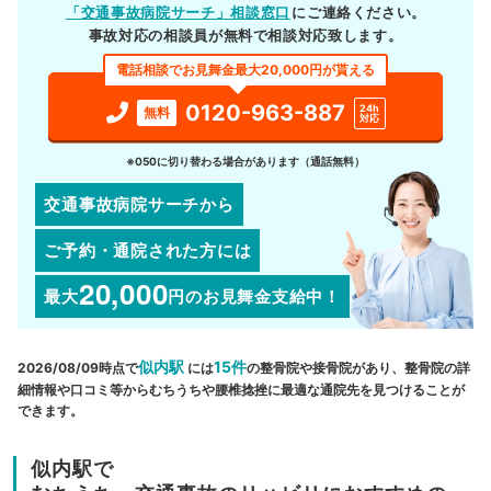
「交通事故病院サーチ」相談窓口
にご連絡ください。
事故対応の相談員が無料で相談対応致します。
電話相談でお見舞金最大20,000円が貰える
0120-963-887
24h
無料
対応
※050に切り替わる場合があります（通話無料）
交通事故病院サーチから
ご予約・通院された方には
20,000
最大
円
のお見舞金支給中！
似内駅
15件
2026/08/09時点で
には
の整骨院や接骨院があり、整骨院の詳
細情報や口コミ等からむちうちや腰椎捻挫に最適な通院先を見つけることが
できます。
似内駅で