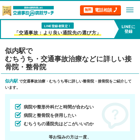
menu
電話相談
無料
LINE登録者限定！
LINEに
登録
「交通事故：より良い通院先の選び方」
似内駅で
むちうち・交通事故治療などに詳しい接
骨院・整骨院
似内駅
で交通事故治療・むちうち等に詳しい整骨院・接骨院をご紹介して
います。
病院や整形外科だと時間が合わない
病院と整骨院を併用したい
むちうちの通院先はどこがいいのか
等お悩みの方は一度、