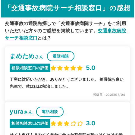
「交通事故病院サーチ相談窓口」の感想
駅から探す
院名から探す
交通事故の通院先探しで「交通事故病院サーチ」をご利用
いただいた方々のご感想を掲載しています。
交通事故病院
サーチ相談窓口
とは？
まめため
電話相談
さん
5.0
相談相談窓口の評価
丁寧に対応いただき、ありがとうございました。 整骨院も良い
先生で、体はほぼ完治しました。
投稿日：2025/07/04
yura
電話相談
さん
3.0
相談相談窓口の評価
サイト自体も見やすく自分に合った整骨院が見つけられその後