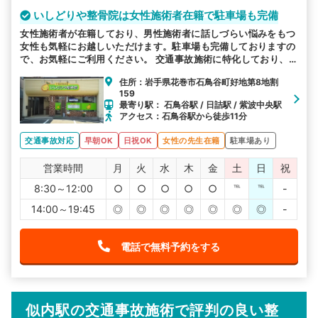
いしどりや整骨院は女性施術者在籍で駐車場も完備
女性施術者が在籍しており、男性施術者に話しづらい悩みをもつ
女性も気軽にお越しいただけます。駐車場も完備しておりますの
で、お気軽にご利用ください。 交通事故施術に特化しており、
早朝からや休日も受付ているのでお忙しい方も通いやすいと好評
住所：岩手県花巻市石鳥谷町好地第8地割
です。
159
最寄り駅： 石鳥谷駅 / 日詰駅 / 紫波中央駅
アクセス：石鳥谷駅から徒歩11分
交通事故対応
早朝OK
日祝OK
女性の先生在籍
駐車場あり
営業時間
月
火
水
木
金
土
日
祝
8:30～12:00
○
○
○
○
○
℡
℡
-
14:00～19:45
◎
◎
◎
◎
◎
◎
◎
-
電話で無料予約をする
似内駅の交通事故施術で評判の良い整