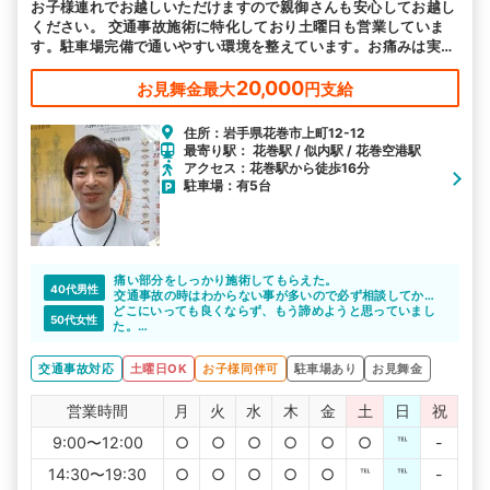
お子様連れでお越しいただけますので親御さんも安心してお越し
ください。 交通事故施術に特化しており土曜日も営業していま
す。駐車場完備で通いやすい環境を整えています。お痛みは実績
豊富な当院へご相談ください。
20,000
お見舞金最大
円支給
住所：岩手県花巻市上町12-12
最寄り駅： 花巻駅 / 似内駅 / 花巻空港駅
アクセス：花巻駅から徒歩16分
駐車場：有5台
痛い部分をしっかり施術してもらえた。
40代男性
交通事故の時はわからない事が多いので必ず相談してから
どこにいっても良くならず、もう諦めようと思っていまし
行動するべき
50代女性
た。
ここで最後という気持ちで、たく整骨院さんに伺いまし
た。ヒアリングで私の癖や特性を見抜いて下さり、それら
交通事故対応
土曜日OK
お子様同伴可
駐車場あり
お見舞金
に合わせた施術方法を個別に組み立ててくれました。おか
げで今は普通の生活に戻れています。
本当にありがとうございます。
営業時間
月
火
水
木
金
土
日
祝
9:00〜12:00
○
○
○
○
○
○
℡
-
14:30〜19:30
○
○
○
○
○
℡
℡
-