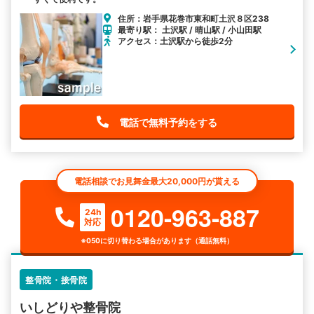
住所：岩手県花巻市東和町土沢８区238
最寄り駅： 土沢駅 / 晴山駅 / 小山田駅
アクセス：土沢駅から徒歩2分
電話で無料予約をする
電話相談でお見舞金最大20,000円が貰える
0120-963-887
24h
対応
※050に切り替わる場合があります（通話無料）
整骨院・接骨院
いしどりや整骨院