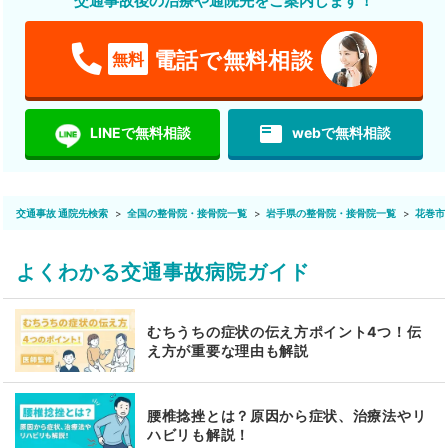
交通事故後の治療や通院先をご案内します！
電話で無料相談
無料
featured_play_list
LINEで無料相談
webで無料相談
交通事故 通院先検索
全国の整骨院・接骨院一覧
岩手県の整骨院・接骨院一覧
花巻市
よくわかる交通事故病院ガイド
むちうちの症状の伝え方ポイント4つ！伝
え方が重要な理由も解説
腰椎捻挫とは？原因から症状、治療法やリ
ハビリも解説！