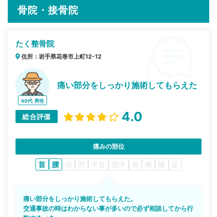
骨院・接骨院
たく整骨院
住所：岩手県花巻市上町12-12
痛い部分をしっかり施術してもらえた
40代
男性
4.0
総合評価
痛みの部位
首
腰
頭
肘
手首
背中
肩
腕
膝
足
痛い部分をしっかり施術してもらえた。
交通事故の時はわからない事が多いので必ず相談してから行