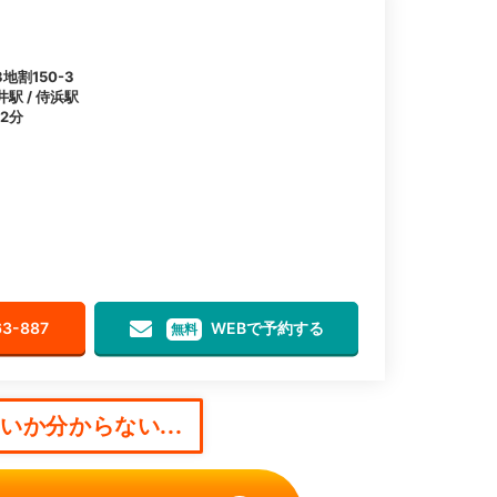
割150-3
井駅 / 侍浜駅
2分
63-887
WEBで予約する
無料
か分からない...