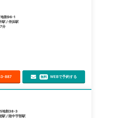
地割96-1
井駅 / 侍浜駅
7分
63-887
WEBで予約する
無料
地割38-3
慈駅 / 陸中宇部駅