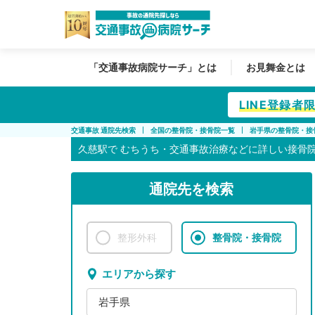
「交通事故病院サーチ」とは
お見舞金とは
LINE登録
交通事故 通院先検索
全国の整骨院・接骨院一覧
岩手県の整骨院・接
久慈駅で
むちうち・交通事故治療などに詳しい接骨
通院先を検索
整形外科
整骨院・接骨院
エリアから探す
岩手県