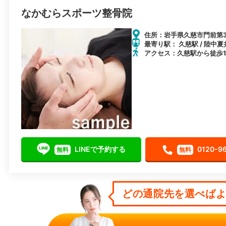
なかむらスポーツ整骨院
住所：岩手県久慈市門前第3地
最寄り駅： 久慈駅 / 陸中夏
アクセス：久慈駅から徒歩1
LINEで予約する
0120-9
無料
無料
どの通院先を選べばよい