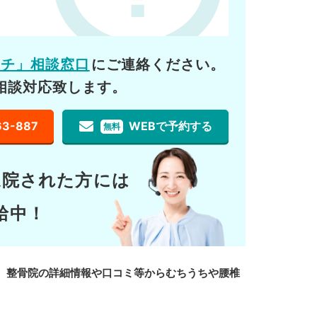
ーチ」相談窓口
にご連絡ください。
相談対応致します。
63-887
WEBで予約する
無料
通院された方には
給中！
、整骨院の詳細情報や口コミ等からむちうちや腰椎