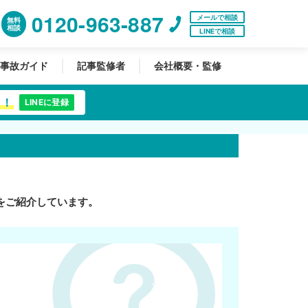
0120-963-887
メールで相談
無料
相談
LINEで相談
事故ガイド
記事監修者
会社概要・監修
中！
LINEに登録
をご紹介しています。