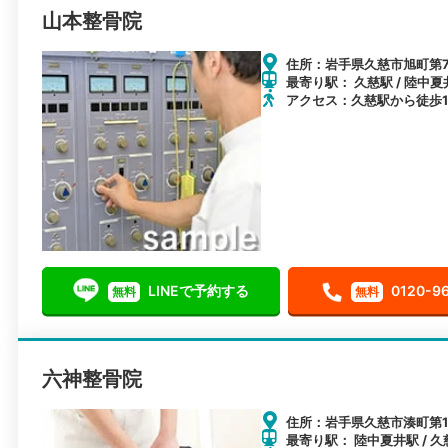
山本整骨院
住所：岩手県久慈市旭町第7
最寄り駅： 久慈駅 / 陸中夏
アクセス：久慈駅から徒歩1
LINEで予約する
0120-9
無料
無料
六神整骨院
住所：岩手県久慈市湊町第15
最寄り駅： 陸中夏井駅 / 久