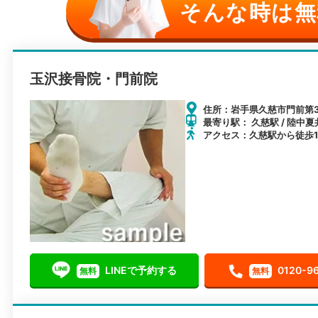
そんな時は無
玉沢接骨院・門前院
住所：岩手県久慈市門前第36
最寄り駅： 久慈駅 / 陸中夏
アクセス：久慈駅から徒歩1
LINEで予約する
0120-9
無料
無料