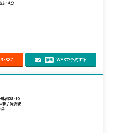
歩14分
63-887
WEBで予約する
無料
割28-10
井駅 / 侍浜駅
3分