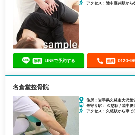
アクセス：陸中夏井駅から徒
LINEで予約する
0120-9
無料
無料
名倉堂整骨院
住所：岩手県久慈市大沢第9地
最寄り駅： 久慈駅 / 陸中夏
アクセス：久慈駅から車で