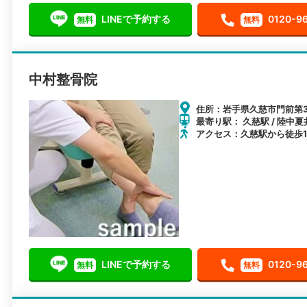
LINEで予約する
0120-9
無料
無料
中村整骨院
住所：岩手県久慈市門前第3地
最寄り駅： 久慈駅 / 陸中夏
アクセス：久慈駅から徒歩1
LINEで予約する
0120-9
無料
無料