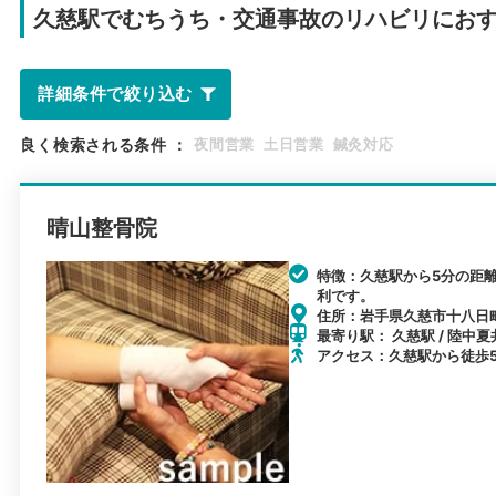
久慈駅で
むちうち・交通事故のリハビリにお
詳細条件で絞り込む
良く検索される条件
：
夜間営業
土日営業
鍼灸対応
晴山整骨院
特徴：久慈駅から5分の距
利です。
住所：岩手県久慈市十八日町
最寄り駅： 久慈駅 / 陸中夏
アクセス：久慈駅から徒歩