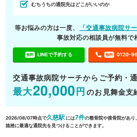
むちうちの通院先はどこがいいのか
等お悩みの方は一度、
「交通事故病院サ
事故対応の相談員が無料で
LINEで予約する
0120-9
無料
無料
交通事故病院サーチから
ご予約・
20,000
最大
円
のお見舞金支
久慈駅
7件
2026/08/07時点で
には
の整骨院や接骨院があり
捻挫に最適な通院先を見つけることができます。