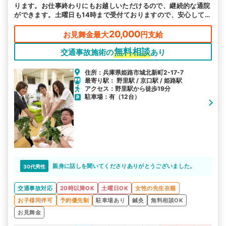
ります。お仕事終わりにもお越しいただけるので、継続的な通院
ができます。土曜日も14時まで受付ておりますので、安心してお
越しください。
20,000
お見舞金最大
円支給
無料相談
交通事故施術の
あり
住所：兵庫県姫路市城北新町2-17-7
最寄り駅： 野里駅 / 京口駅 / 姫路駅
アクセス：野里駅から徒歩19分
駐車場：有（12台）
親身に話しを聞いてくださりありがとうございました。
30代男性
交通事故対応
20時以降OK
土曜日OK
女性の先生在籍
お子様同伴可
予約優先制
駐車場あり
鍼灸
無料相談OK
お見舞金