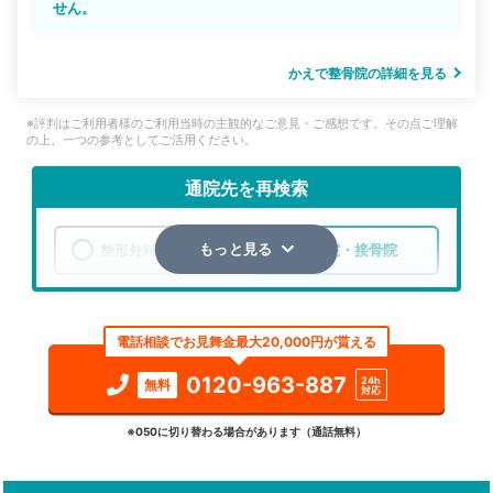
せん。
かえで整骨院の詳細を見る
※評判はご利用者様のご利用当時の主観的なご意見・ご感想です。その点ご理解
の上、一つの参考としてご活用ください。
通院先を再検索
整形外科
整骨院・接骨院
もっと見る
エリア
兵庫県
姫路市
電話相談でお見舞金最大20,000円が貰える
検索する
0120-963-887
24h
無料
対応
詳細条件で絞り込む
※050に切り替わる場合があります（通話無料）
その他の検索方法