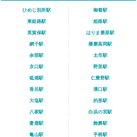
ひめじ別所駅
御着駅
東姫路駅
姫路駅
英賀保駅
はりま勝原駅
網干駅
播磨高岡駅
余部駅
太市駅
京口駅
野里駅
砥堀駅
仁豊野駅
香呂駅
溝口駅
大塩駅
的形駅
八家駅
白浜の宮駅
妻鹿駅
飾磨駅
亀山駅
手柄駅