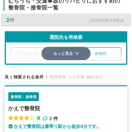
むちうち・交通事故のリハビリにおすすめの
整骨院・接骨院一覧
2
件
2026/08/10時点
通院先を再検索
整形外科
整骨院・接骨院
もっと見る
エリア
兵庫県
姫路市
良く検索される条件
：
夜間営業
土日営業
鍼灸対応
検索する
整骨院・接骨院
詳細条件で絞り込む
かえで整骨院
その他の検索方法
4
2
件
駅から探す
院名から探す
かえで整骨院は最寄り駅から徒歩4分です。