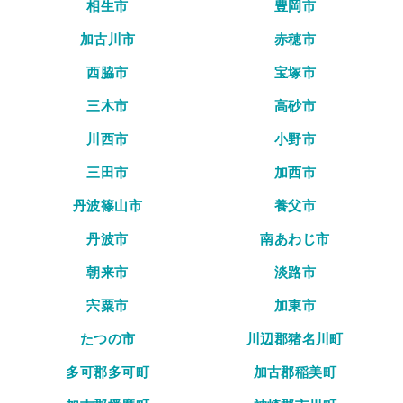
相生市
豊岡市
加古川市
赤穂市
西脇市
宝塚市
三木市
高砂市
川西市
小野市
三田市
加西市
丹波篠山市
養父市
丹波市
南あわじ市
朝来市
淡路市
宍粟市
加東市
たつの市
川辺郡猪名川町
多可郡多可町
加古郡稲美町