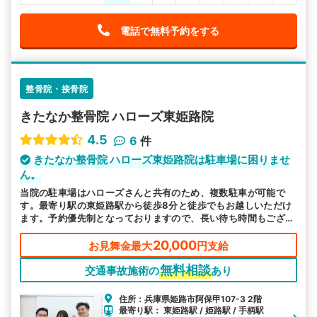
電話で無料予約をする
整骨院・接骨院
きたなか整骨院 ハローズ東姫路院
4.5
6
件
きたなか整骨院 ハローズ東姫路院は駐車場に困りませ
ん。
当院の駐車場はハローズさんと共有のため、複数駐車が可能で
す。最寄り駅の東姫路駅から徒歩8分と徒歩でもお越しいただけ
ます。予約優先制となっておりますので、長い待ち時間もござい
ません。
20,000
お見舞金最大
円支給
無料相談
交通事故施術の
あり
住所：兵庫県姫路市阿保甲107-3 2階
最寄り駅： 東姫路駅 / 姫路駅 / 手柄駅