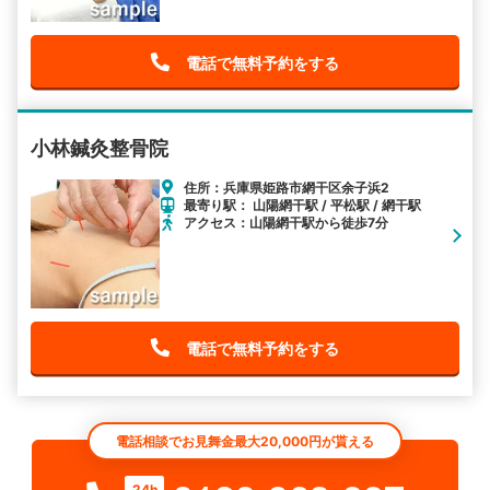
電話で無料予約をする
小林鍼灸整骨院
住所：兵庫県姫路市網干区余子浜2
最寄り駅： 山陽網干駅 / 平松駅 / 網干駅
アクセス：山陽網干駅から徒歩7分
電話で無料予約をする
電話相談でお見舞金最大20,000円が貰える
24h