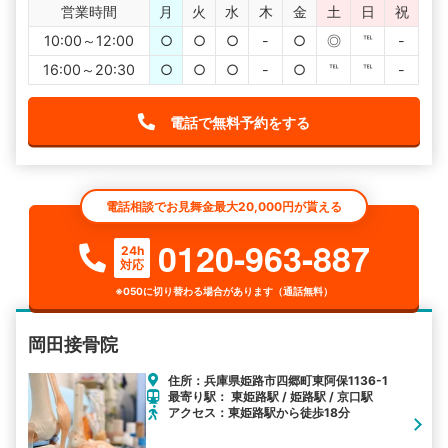
営業時間
月
火
水
木
金
土
日
祝
10:00～12:00
○
○
○
-
○
◎
℡
-
16:00～20:30
○
○
○
-
○
℡
℡
-
電話で無料予約をする
電話相談でお見舞金最大20,000円が貰える
0120-963-887
24h
対応
※050に切り替わる場合があります（通話無料）
岡田接骨院
住所：兵庫県姫路市四郷町東阿保1136-1
最寄り駅： 東姫路駅 / 姫路駅 / 京口駅
アクセス：東姫路駅から徒歩18分