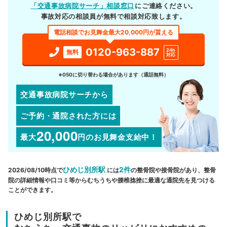
「交通事故病院サーチ」相談窓口
にご連絡ください。
事故対応の相談員が無料で相談対応致します。
電話相談でお見舞金最大20,000円が貰える
0120-963-887
24h
無料
対応
※050に切り替わる場合があります（通話無料）
交通事故病院サーチから
ご予約・通院された方には
20,000
最大
円
のお見舞金支給中！
ひめじ別所駅
2件
2026/08/10時点で
には
の整骨院や接骨院があり、整骨
院の詳細情報や口コミ等からむちうちや腰椎捻挫に最適な通院先を見つける
ことができます。
ひめじ別所駅で