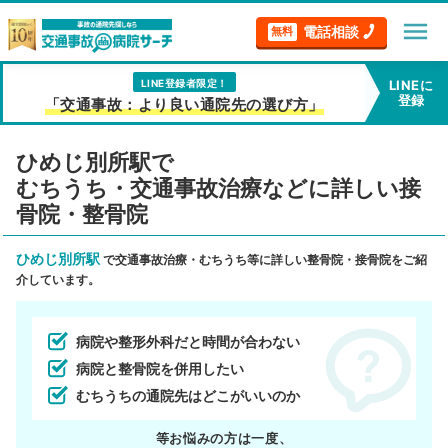
menu
電話相談
無料
LINE登録者限定！
LINEに
登録
「交通事故：より良い通院先の選び方」
ひめじ別所駅で
むちうち・交通事故治療などに詳しい接
骨院・整骨院
ひめじ別所駅
で交通事故治療・むちうち等に詳しい整骨院・接骨院をご紹
介しています。
病院や整形外科だと時間が合わない
病院と整骨院を併用したい
むちうちの通院先はどこがいいのか
等お悩みの方は一度、