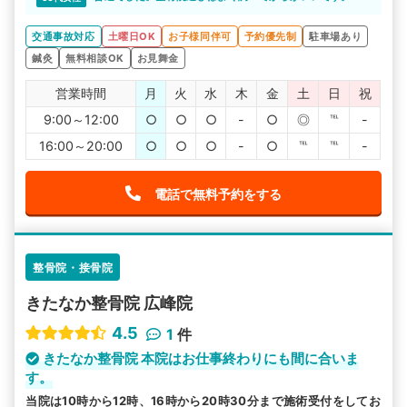
交通事故対応
土曜日OK
お子様同伴可
予約優先制
駐車場あり
鍼灸
無料相談OK
お見舞金
営業時間
月
火
水
木
金
土
日
祝
9:00～12:00
○
○
○
-
○
◎
℡
-
16:00～20:00
○
○
○
-
○
℡
℡
-
電話で無料予約をする
整骨院・接骨院
きたなか整骨院 広峰院
4.5
1
件
きたなか整骨院 本院はお仕事終わりにも間に合いま
す。
当院は10時から12時、16時から20時30分まで施術受付をしてお