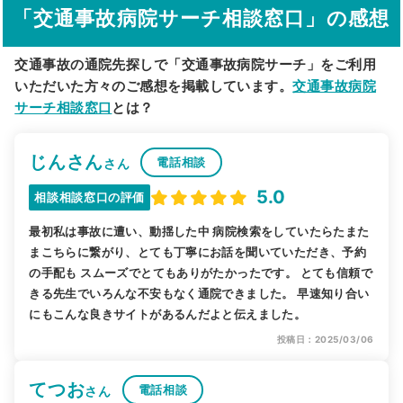
「交通事故病院サーチ相談窓口」の感想
駅から探す
院名から探す
交通事故の通院先探しで「交通事故病院サーチ」をご利用
いただいた方々のご感想を掲載しています。
交通事故病院
サーチ相談窓口
とは？
じんさん
電話相談
さん
5.0
相談相談窓口の評価
最初私は事故に遭い、動揺した中 病院検索をしていたらたまた
まこちらに繋がり、とても丁寧にお話を聞いていただき、予約
の手配も スムーズでとてもありがたかったです。 とても信頼で
きる先生でいろんな不安もなく通院できました。 早速知り合い
にもこんな良きサイトがあるんだよと伝えました。
投稿日：2025/03/06
てつお
電話相談
さん