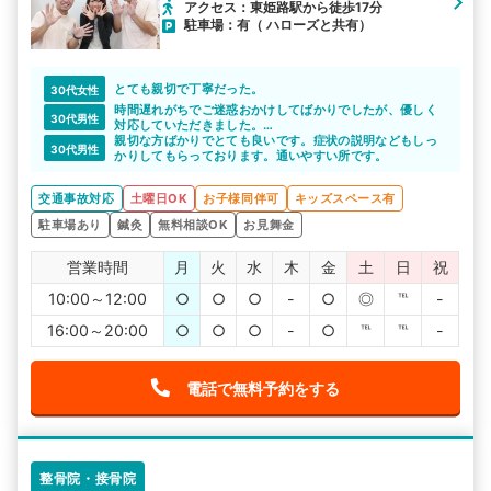
アクセス：東姫路駅から徒歩17分
駐車場：有（ ハローズと共有）
とても親切で丁寧だった。
30代女性
時間遅れがちでご迷惑おかけしてばかりでしたが、優しく
30代男性
対応していただきました。
施術もよかったです。
親切な方ばかりでとても良いです。症状の説明などもしっ
30代男性
かりしてもらっております。通いやすい所です。
交通事故対応
土曜日OK
お子様同伴可
キッズスペース有
駐車場あり
鍼灸
無料相談OK
お見舞金
営業時間
月
火
水
木
金
土
日
祝
10:00～12:00
○
○
○
-
○
◎
℡
-
16:00～20:00
○
○
○
-
○
℡
℡
-
電話で無料予約をする
整骨院・接骨院