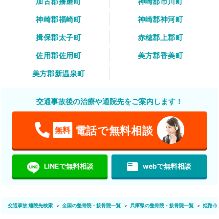
加古郡播磨町
神崎郡市川町
神崎郡福崎町
神崎郡神河町
揖保郡太子町
赤穂郡上郡町
佐用郡佐用町
美方郡香美町
美方郡新温泉町
交通事故後の治療や通院先をご案内します！
電話で無料相談
無料
featured_play_list
LINEで無料相談
webで無料相談
交通事故 通院先検索
全国の整骨院・接骨院一覧
兵庫県の整骨院・接骨院一覧
姫路市