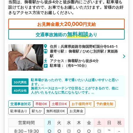
当院は、御着駅から徒歩4分と徒歩圏内にございます。駐車場も
設けておりますので、お車でもお越しいただけます。皆様のお好
きなアクセス方法でお越しください。
20,000
お見舞金最大
円支給
無料相談
交通事故施術の
あり
住所：兵庫県姫路市御国野町国分寺545-1
最寄り駅： 御着駅 / ひめじ別所駅 / 東姫路
駅
アクセス：御着駅から徒歩4分
駐車場：（有6〜10台）
駐車場があったので、車で通いたい人は通いやすいと思い
30代男性
ます。
予約もとりやすく、病院みたいに待たなくていいので助か
施術スペースはカーテンで仕切ることができるので、他に
40代女性
りました。
人がいたもそんなに気にならないです。
カーテンをしてもしっかりスペースがあるから窮屈に感じ
ません。
交通事故対応
早朝OK
土曜日OK
お子様同伴可
予約優先制
駐車場あり
駅ちか
無料相談OK
お見舞金
営業時間
月
火
水
木
金
土
日
祝
8:30～19:30
○
○
◎
○
○
◎
℡
-