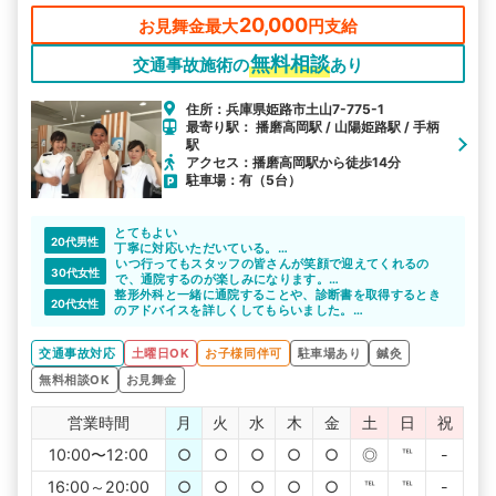
20,000
お見舞金最大
円支給
無料相談
交通事故施術の
あり
住所：兵庫県姫路市土山7-775-1
最寄り駅： 播磨高岡駅 / 山陽姫路駅 / 手柄
駅
アクセス：播磨高岡駅から徒歩14分
駐車場：有（5台）
とてもよい
20代男性
丁寧に対応いただいている。
違和感あるところからしっかりしてもらってる。
いつ行ってもスタッフの皆さんが笑顔で迎えてくれるの
30代女性
で、通院するのが楽しみになります。
整形外科と一緒に通院することや、診断書を取得するとき
アットホームな雰囲気の中で施術を受けられるのも良いで
20代女性
のアドバイスを詳しくしてもらいました。
すね。
体の不調には本当に困っていたので、改善に向けて色々な
点について相談に乗ってもらえたのは嬉しかったです。
交通事故対応
土曜日OK
お子様同伴可
駐車場あり
鍼灸
無料相談OK
お見舞金
営業時間
月
火
水
木
金
土
日
祝
10:00〜12:00
○
○
○
○
○
◎
℡
-
16:00～20:00
○
○
○
○
○
℡
℡
-