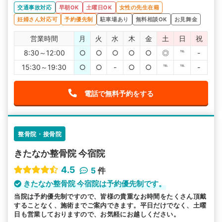
ったですが、おかだ整骨院は夕方の遅い時間まで通院可能
交通事故対応
早朝OK
土曜日OK
女性の先生在籍
だったので助かりました。
妊婦さん対応可
予約優先制
駐車場あり
無料相談OK
お見舞金
営業時間
月
火
水
木
金
土
日
祝
8:30～12:00
○
○
○
○
○
◎
℡
-
15:30～19:30
○
○
-
○
○
℡
℡
-
電話で無料予約をする
整骨院・接骨院
きたなか整骨院 今宿院
4.5
5
件
きたなか整骨院 今宿院は予約優先制です。
当院は予約優先制ですので、皆様の貴重なお時間をたくさん頂戴
することなく、施術までご案内できます。平日だけでなく、土曜
日も営業しておりますので、お気軽にお越しください。