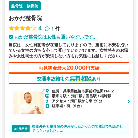
整骨院・接骨院
おかだ整骨院
4
1
件
おかだ整骨院は女性も通いやすいです。
当院は、女性施術者が在籍しておりますので、施術に不安を抱い
ている女性の方も安心して受けていただけます。女性特有のお悩
みや女性同士の方が緊張しない方もお気軽にお越しください。
20,000
お見舞金最大
円支給
無料相談
交通事故施術の
あり
住所：兵庫県姫路市夢前町塩田114-2
最寄り駅： 溝口駅 / 香呂駅 / 福崎駅
アクセス：溝口駅から車で9分
駐車場：有（9台）
整形外科と整骨院の併用がしたかったので電話で相談させ
30代男性
てもらいました。
整形外科は診療時間や休診日の関係で頻繁な通院が難しか