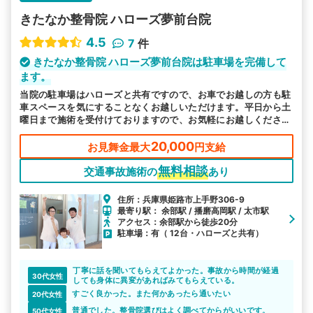
きたなか整骨院 ハローズ夢前台院
4.5
7
件
きたなか整骨院 ハローズ夢前台院は駐車場を完備して
ます。
当院の駐車場はハローズと共有ですので、お車でお越しの方も駐
車スペースを気にすることなくお越しいただけます。平日から土
曜日まで施術を受付けておりますので、お気軽にお越しくださ
い。
20,000
お見舞金最大
円支給
無料相談
交通事故施術の
あり
住所：兵庫県姫路市上手野306-9
最寄り駅： 余部駅 / 播磨高岡駅 / 太市駅
アクセス：余部駅から徒歩20分
駐車場：有（ 12台・ハローズと共有）
丁寧に話を聞いてもらえてよかった。事故から時間が経過
30代女性
しても身体に異変があればみてもらえている。
すごく良かった。また何かあったら通いたい
20代女性
普通でした。整骨院選びはよく調べてからがいいです。
50代女性