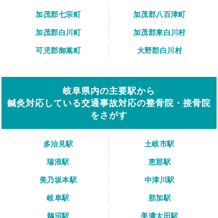
加茂郡七宗町
加茂郡八百津町
加茂郡白川町
加茂郡東白川村
可児郡御嵩町
大野郡白川村
岐阜県内の主要駅から
鍼灸対応している交通事故対応の整骨院・接骨院
をさがす
多治見駅
土岐市駅
瑞浪駅
恵那駅
美乃坂本駅
中津川駅
岐阜駅
那加駅
鵜沼駅
美濃太田駅