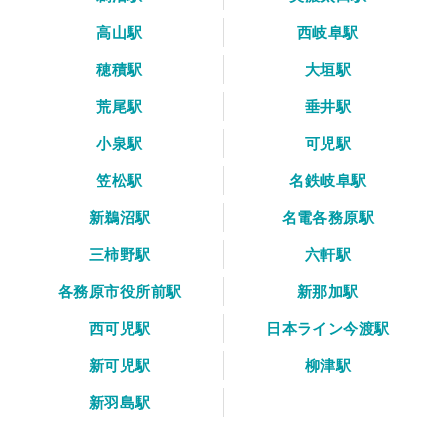
高山駅
西岐阜駅
穂積駅
大垣駅
荒尾駅
垂井駅
小泉駅
可児駅
笠松駅
名鉄岐阜駅
新鵜沼駅
名電各務原駅
三柿野駅
六軒駅
各務原市役所前駅
新那加駅
西可児駅
日本ライン今渡駅
新可児駅
柳津駅
新羽島駅