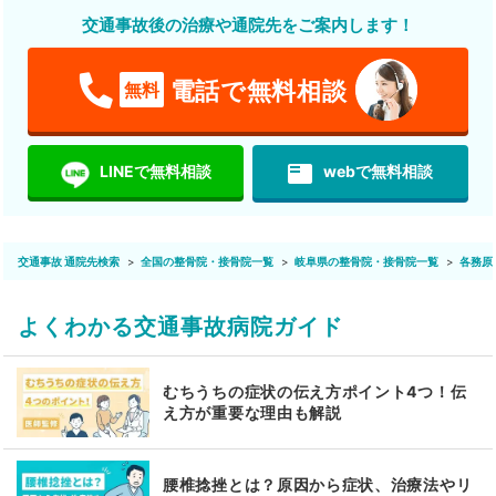
交通事故後の治療や通院先をご案内します！
電話で無料相談
無料
featured_play_list
LINEで無料相談
webで無料相談
交通事故 通院先検索
全国の整骨院・接骨院一覧
岐阜県の整骨院・接骨院一覧
各務原
よくわかる交通事故病院ガイド
むちうちの症状の伝え方ポイント4つ！伝
え方が重要な理由も解説
腰椎捻挫とは？原因から症状、治療法やリ