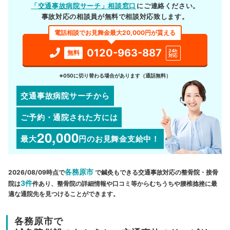
「交通事故病院サーチ」相談窓口
にご連絡ください。
事故対応の相談員が無料で相談対応致します。
電話相談でお見舞金最大20,000円が貰える
0120-963-887
24h
無料
対応
※050に切り替わる場合があります（通話無料）
交通事故病院サーチから
ご予約・通院された方には
20,000
最大
円
のお見舞金支給中！
各務原市
2026/08/09時点で
で鍼灸もできる交通事故対応の整骨院・接骨
3件
院は
件あり、整骨院の詳細情報や口コミ等からむちうちや腰椎捻挫に最
適な通院先を見つけることができます。
各務原市で