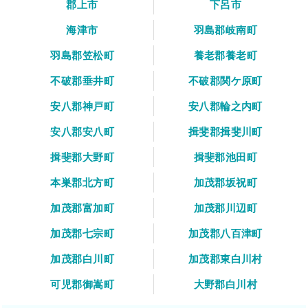
郡上市
下呂市
海津市
羽島郡岐南町
羽島郡笠松町
養老郡養老町
不破郡垂井町
不破郡関ケ原町
安八郡神戸町
安八郡輪之内町
安八郡安八町
揖斐郡揖斐川町
揖斐郡大野町
揖斐郡池田町
本巣郡北方町
加茂郡坂祝町
加茂郡富加町
加茂郡川辺町
加茂郡七宗町
加茂郡八百津町
加茂郡白川町
加茂郡東白川村
可児郡御嵩町
大野郡白川村