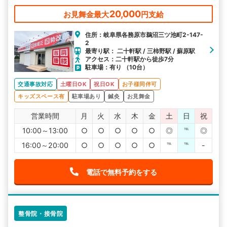
20,000
お見舞金最大
円支給
住所：岐阜県各務原市鵜沼三ツ池町2-147-
2
最寄り駅： 二十軒駅 / 三柿野駅 / 蘇原駅
アクセス：二十軒駅から徒歩7分
駐車場：有り （10台）
交通事故対応
土曜日OK
祝日OK
お子様同伴可
キッズスペース有
駐車場あり
鍼灸
お見舞金
営業時間
月
火
水
木
金
土
日
祝
10:00～13:00
○
○
○
○
○
◎
℡
◎
16:00～20:00
○
○
○
○
○
℡
℡
-
電話で無料予約をする
整骨院・接骨院