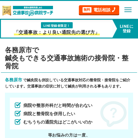
menu
電話相談
無料
LINE登録者限定！
LINEに
登録
「交通事故：より良い通院先の選び方」
各務原市で
鍼灸もできる交通事故施術の接骨院・整
骨院
各務原市
で鍼灸院も併設している交通事故対応の整骨院・接骨院をご紹介
しています。交通事故の症状に対して鍼灸が利用される事もあります。
病院や整形外科だと時間が合わない
病院と整骨院を併用したい
むちうちの通院先はどこがいいのか
等お悩みの方は一度、