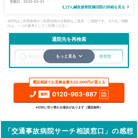
投稿日：2025-02-01
むげん鍼灸接骨院鵜沼院の詳細を見る
※評判はご利用者様のご利用当時の主観的なご意見・ご感想です。その点ご理解
の上、一つの参考としてご活用ください。
通院先を再検索
整形外科
整骨院・接骨院
もっと見る
エリア
岐阜県
各務原市
電話相談でお見舞金最大20,000円が貰える
検索する
0120-963-887
24h
無料
対応
詳細条件で絞り込む
※050に切り替わる場合があります（通話無料）
その他の検索方法
「交通事故病院サーチ相談窓口」の感想
駅から探す
院名から探す