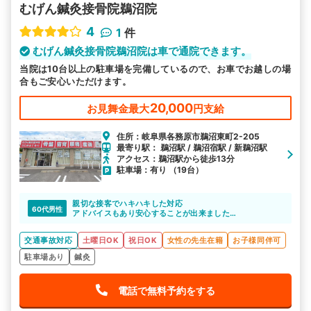
むげん鍼灸接骨院鵜沼院
4
1
件
むげん鍼灸接骨院鵜沼院は車で通院できます。
当院は10台以上の駐車場を完備しているので、お車でお越しの場
合もご安心いただけます。
20,000
お見舞金最大
円支給
住所：岐阜県各務原市鵜沼東町2-205
最寄り駅： 鵜沼駅 / 鵜沼宿駅 / 新鵜沼駅
アクセス：鵜沼駅から徒歩13分
駐車場：有り （19台）
親切な接客でハキハキした対応
60代男性
アドバイスもあり安心することが出来ました。
治療以外の知識もよく勉強されてる印象です。
交通事故対応
土曜日OK
祝日OK
女性の先生在籍
お子様同伴可
駐車場あり
鍼灸
電話で無料予約をする