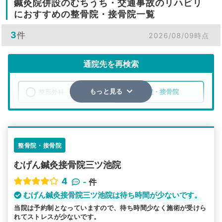
鍼灸院併設のむちうち・交通事故のリハビリ
におすすめの整骨院・接骨院一覧
3
件
2026/08/09時点
通院先を再検索
整形外科
整骨院・接骨院
もっと見る
エリア
岐阜県
各務原市
検索する
整骨院・接骨院
むげん鍼灸接骨院三ツ池院
詳細条件で絞り込む
4
-
件
その他の検索方法
むげん鍼灸接骨院三ツ池院は待ち時間が少ないです。
当院は予約制となっていますので、待ち時間少なく施術が受けら
駅から探す
院名から探す
れてストレスが少ないです。