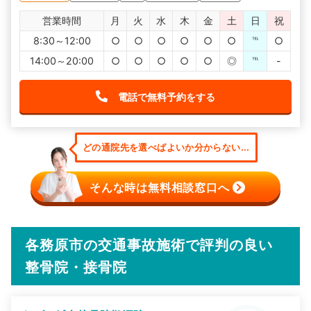
営業時間
月
火
水
木
金
土
日
祝
8:30～12:00
○
○
○
○
○
○
℡
○
14:00～20:00
○
○
○
○
○
◎
℡
-
電話で無料予約をする
どの通院先を選べばよいか分からない...
そんな時は無料相談窓口へ
各務原市の交通事故施術で評判の良い
整骨院・接骨院