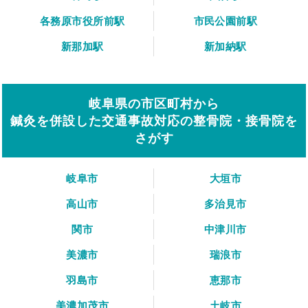
各務原市役所前駅
市民公園前駅
新那加駅
新加納駅
岐阜県の市区町村から
鍼灸を併設した交通事故対応の整骨院・接骨院を
さがす
岐阜市
大垣市
高山市
多治見市
関市
中津川市
美濃市
瑞浪市
羽島市
恵那市
美濃加茂市
土岐市