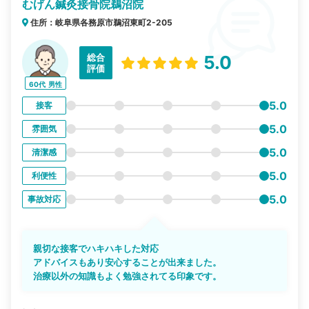
むげん鍼灸接骨院鵜沼院
住所：岐阜県各務原市鵜沼東町2-205
総合
5.0
評価
60代
男性
5.0
接客
5.0
雰囲気
5.0
清潔感
5.0
利便性
5.0
事故対応
親切な接客でハキハキした対応
アドバイスもあり安心することが出来ました。
治療以外の知識もよく勉強されてる印象です。