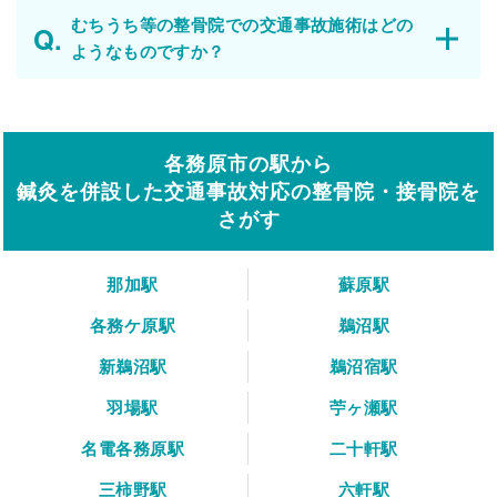
むちうち等の整骨院での交通事故施術はどの
ようなものですか？
各務原市の駅から
鍼灸を併設した交通事故対応の整骨院・接骨院を
さがす
那加駅
蘇原駅
各務ケ原駅
鵜沼駅
新鵜沼駅
鵜沼宿駅
羽場駅
苧ヶ瀬駅
名電各務原駅
二十軒駅
三柿野駅
六軒駅