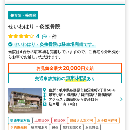
整骨院・接骨院
せいわはり・灸接骨院
4
-
件
せいわはり・灸接骨院は駐車場完備です。
当院は4台分の駐車場を完備していますので、ご自宅や外出先か
らお車でお越しいただけます。
20,000
お見舞金最大
円支給
無料相談
交通事故施術の
あり
住所：岐阜県各務原市鵜沼東町2丁目56-8
最寄り駅： 鵜沼駅 / 鵜沼宿駅 / 新鵜沼駅
アクセス：鵜沼駅から徒歩12分
駐車場：有（4台）
交通事故対応
土曜日OK
祝日OK
妊婦さん対応可
お子様同伴可
予約優先制
駐車場あり
鍼灸
無料相談OK
お見舞金