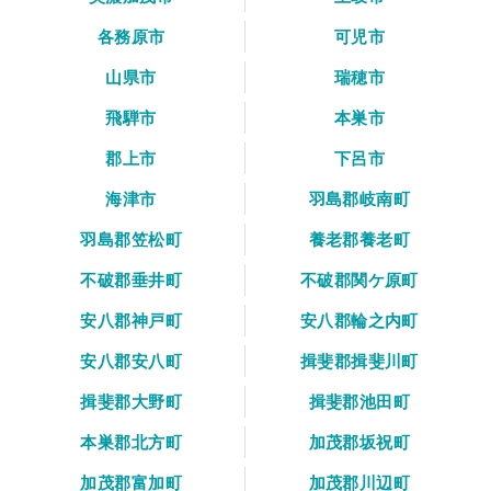
各務原市
可児市
山県市
瑞穂市
飛騨市
本巣市
郡上市
下呂市
海津市
羽島郡岐南町
羽島郡笠松町
養老郡養老町
不破郡垂井町
不破郡関ケ原町
安八郡神戸町
安八郡輪之内町
安八郡安八町
揖斐郡揖斐川町
揖斐郡大野町
揖斐郡池田町
本巣郡北方町
加茂郡坂祝町
加茂郡富加町
加茂郡川辺町