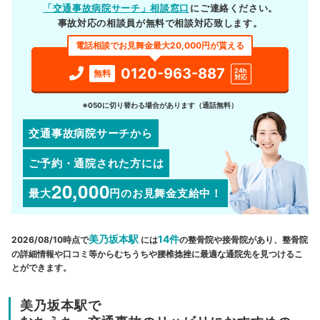
「交通事故病院サーチ」相談窓口
にご連絡ください。
事故対応の相談員が無料で相談対応致します。
電話相談でお見舞金最大20,000円が貰える
0120-963-887
24h
無料
対応
※050に切り替わる場合があります（通話無料）
交通事故病院サーチから
ご予約・通院された方には
20,000
最大
円
のお見舞金支給中！
美乃坂本駅
14件
2026/08/10時点で
には
の整骨院や接骨院があり、整骨院
の詳細情報や口コミ等からむちうちや腰椎捻挫に最適な通院先を見つけるこ
とができます。
美乃坂本駅で