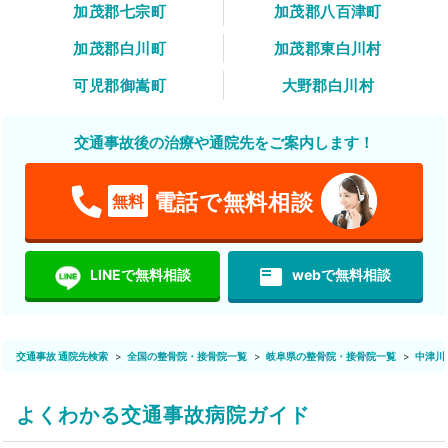
加茂郡七宗町
加茂郡八百津町
加茂郡白川町
加茂郡東白川村
可児郡御嵩町
大野郡白川村
交通事故後の治療や通院先をご案内します！
電話で無料相談
無料
featured_play_list
LINEで無料相談
webで無料相談
交通事故 通院先検索
全国の整骨院・接骨院一覧
岐阜県の整骨院・接骨院一覧
中津川
よくわかる交通事故病院ガイド