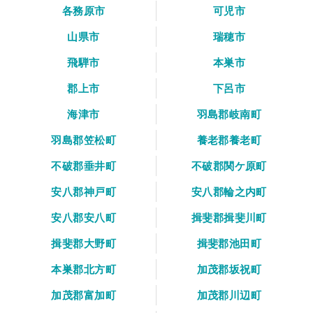
各務原市
可児市
山県市
瑞穂市
飛騨市
本巣市
郡上市
下呂市
海津市
羽島郡岐南町
羽島郡笠松町
養老郡養老町
不破郡垂井町
不破郡関ケ原町
安八郡神戸町
安八郡輪之内町
安八郡安八町
揖斐郡揖斐川町
揖斐郡大野町
揖斐郡池田町
本巣郡北方町
加茂郡坂祝町
加茂郡富加町
加茂郡川辺町