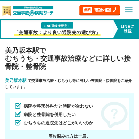
menu
電話相談
無料
LINE登録者限定！
LINEに
登録
「交通事故：より良い通院先の選び方」
美乃坂本駅で
むちうち・交通事故治療などに詳しい接
骨院・整骨院
美乃坂本駅
で交通事故治療・むちうち等に詳しい整骨院・接骨院をご紹介
しています。
病院や整形外科だと時間が合わない
病院と整骨院を併用したい
むちうちの通院先はどこがいいのか
等お悩みの方は一度、