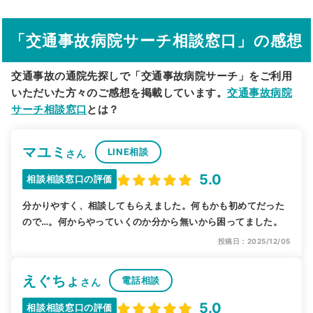
その他の検索方法
「交通事故病院サーチ相談窓口」の感想
駅から探す
院名から探す
交通事故の通院先探しで「交通事故病院サーチ」をご利用
いただいた方々のご感想を掲載しています。
交通事故病院
サーチ相談窓口
とは？
マユミ
LINE相談
さん
5.0
相談相談窓口の評価
分かりやすく、相談してもらえました。何もかも初めてだった
ので…。何からやっていくのか分から無いから困ってました。
投稿日：2025/12/05
えぐちょ
電話相談
さん
5.0
相談相談窓口の評価