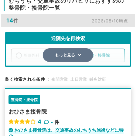
むちうち・交通事故のリハビリにおすすめの
整骨院・接骨院一覧
14
件
2026/08/10時点
通院先を再検索
整形外科
整骨院・接骨院
もっと見る
エリア
岐阜県
中津川市
良く検索される条件
：
夜間営業
土日営業
鍼灸対応
検索する
整骨院・接骨院
詳細条件で絞り込む
おひさま接骨院
その他の検索方法
4
-
件
駅から探す
院名から探す
おひさま接骨院は、交通事故のむちうち施術などに特