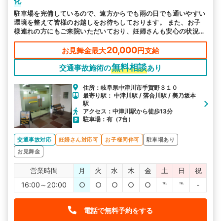
化
駐車場を完備しているので、遠方からでも雨の日でも通いやすい
環境を整えて皆様のお越しをお待ちしております。 また、お子
様連れの方にもご来院いただいており、妊婦さんも安心の状況に
合わせた施術を提供いたします。
20,000
お見舞金最大
円支給
無料相談
交通事故施術の
あり
住所：岐阜県中津川市手賀野３１０
最寄り駅： 中津川駅 / 落合川駅 / 美乃坂本
駅
アクセス：中津川駅から徒歩13分
駐車場：有（7台）
交通事故対応
妊婦さん対応可
お子様同伴可
駐車場あり
お見舞金
営業時間
月
火
水
木
金
土
日
祝
16:00～20:00
○
○
○
○
○
℡
℡
-
電話で無料予約をする